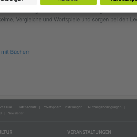
s der Sammlung für Kinder
enthalte
Wie man richtig heult
ime, Vergleiche und Wortspiele und sorgen bei den Les
l mit Büchern
pressum
Datenschutz
Privatsphäre-Einstellungen
Nutzungsbedingungen
S
Newsletter
ULTUR
VERANSTALTUNGEN