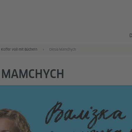
D
 Koffer voll mit Büchern
Olesia Mamchych
A MAMCHYCH