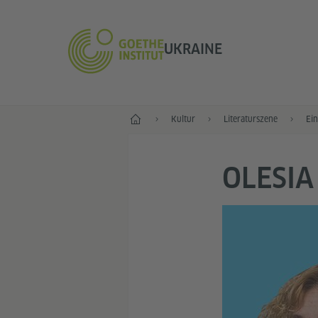
UKRAINE
Start
Kultur
Literaturszene
Ein
OLESI