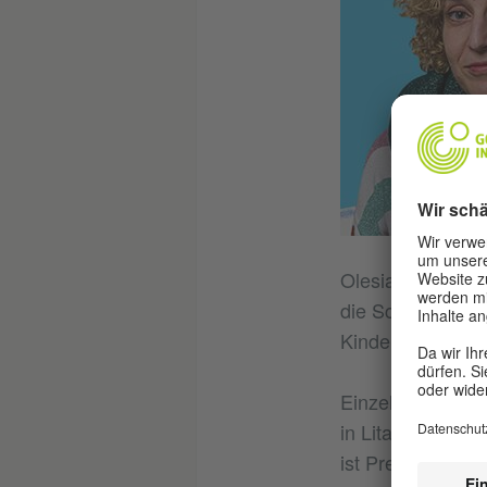
Olesia Mamchych 
die Schullehrpl
Kinderbücher ges
Einzelne Gedicht
in Litauen, Lettl
ist Preisträger