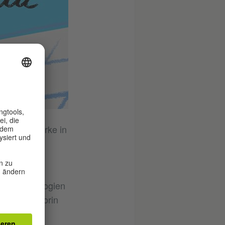
, deren Werke in
d zehn
sgeberin.
 und Anthologien
cht. Die Autorin