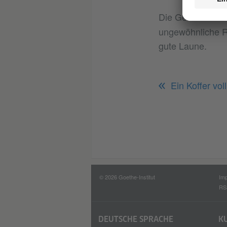
Die Gedichte au
ungewöhnliche Re
gute Laune.
Ein Koffer vol
© 2026 Goethe-Institut
Im
RS
DEUTSCHE SPRACHE
K