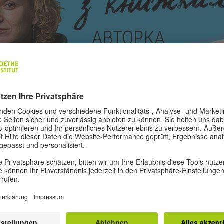
ist eine ukrainische Autorin für Erwachsene und Kinder
äne aufgenommen wurden. Sie hat drei Gedichtbände un
chrieben und arbeitet auch als Übersetzerin und Herau
e von Olesia Mamchych wurden in Literaturzeitschriften
and, Belarus, Großbritannien, Polen und Israel veröffentli
in des BookForum Best Book Awards 2021.