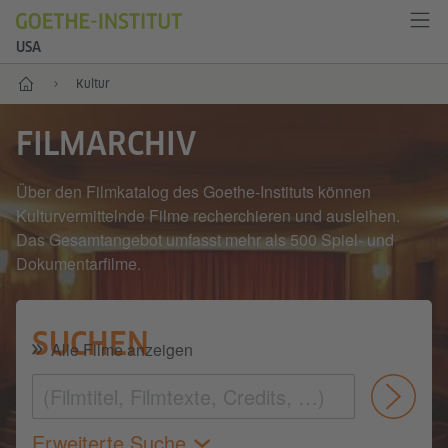
USA
Start
Kultur
FILMARCHIV
Über den Filmkatalog des Goethe-Instituts können
Kulturvermittelnde Filme recherchieren und ausleihen.
Das Gesamtangebot umfasst mehr als 500 Spiel- und
Dokumentarfilme.
SUCHEN
Alle Filme anzeigen
Abs
Erweiterte Suche