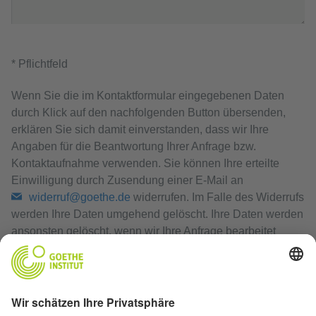
* Pflichtfeld
Wenn Sie die im Kontaktformular eingegebenen Daten
durch Klick auf den nachfolgenden Button übersenden,
erklären Sie sich damit einverstanden, dass wir Ihre
Angaben für die Beantwortung Ihrer Anfrage bzw.
Kontaktaufnahme verwenden. Sie können Ihre erteilte
Einwilligung durch Zusendung einer E-Mail an
widerruf@goethe.de
widerrufen. Im Falle des Widerrufs
werden Ihre Daten umgehend gelöscht. Ihre Daten werden
ansonsten gelöscht, wenn wir Ihre Anfrage bearbeitet
haben oder der Zweck der Speicherung entfallen ist.
Datenschutzerklärung