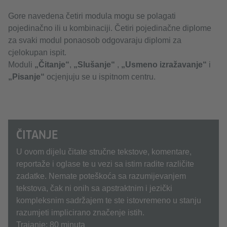
Gore navedena četiri modula mogu se polagati
pojedinačno ili u kombinaciji. Četiri pojedinačne diplome
za svaki modul ponaosob odgovaraju diplomi za
cjelokupan ispit.
Moduli
„Čitanje“
,
„Slušanje“
,
„Usmeno izražavanje“
i
„Pisanje“
ocjenjuju se u ispitnom centru.
ČITANJE
U ovom dijelu čitate stručne tekstove, komentare,
reportaže i oglase te u vezi sa istim radite različite
zadatke. Nemate poteškoća sa razumijevanjem
tekstova, čak ni onih sa apstraktnim i jezički
kompleksnim sadržajem te ste istovremeno u stanju
razumjeti implicirano značenje istih.
Trajanje: 80 minuta