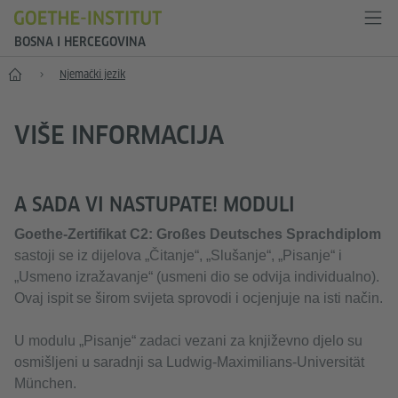
BOSNA I HERCEGOVINA
Početak
Njemački jezik
VIŠE INFORMACIJA
A SADA VI NASTUPATE! MODULI
Goethe-Zertifikat C2: Großes Deutsches Sprachdiplom
sastoji se iz dijelova „Čitanje“, „Slušanje“, „Pisanje“ i
„Usmeno izražavanje“ (usmeni dio se odvija individualno).
Ovaj ispit se širom svijeta sprovodi i ocjenjuje na isti način.
U modulu „Pisanje“ zadaci vezani za književno djelo su
osmišljeni u saradnji sa Ludwig-Maximilians-Universität
München.