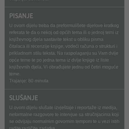
PISANJE
U ovom dijelu treba da preformulišete dijelove kratkog
referata te da o nekoj od općih tema ili o jednoj temi iz
književnog djela sastavite tekst u obliku pisma
čitalaca ili recenzije knjige, vodeći računa o strukturi i
prikladnom stilu teksta. Na raspolaganju su Vam dvije
opće teme te po jedna tema iz dvije knjige iz liste
književnih djela. Vi obrađujete jednu od četiri moguće
teme.
Trajanje: 80 minuta
SLUŠANJE
U ovom dijelu slušate izvještaje i reportaže iz medija,
neformalne razgovore te intervjue sa stručnjacima koji
se odvijaju normalnim govornim tempom te u vezi istih
radite različite zadatke.