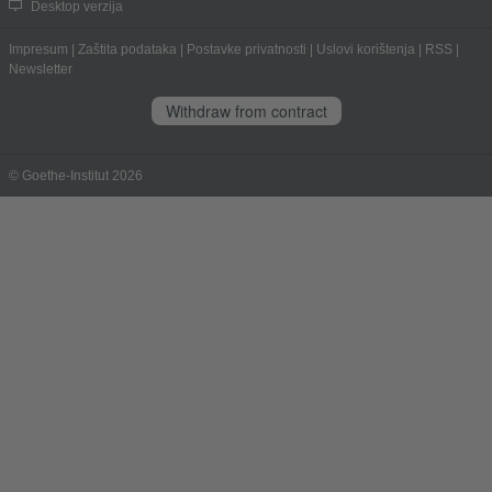
Desktop verzija
Impresum
|
Zaštita podataka
|
Postavke privatnosti
|
Uslovi korištenja
|
RSS
|
Newsletter
Withdraw from contract
© Goethe-Institut 2026