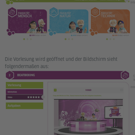
int
Die Vorlesung wird geöffnet und der Bildschirm sieht
folgendermaßen aus:
G
I
int