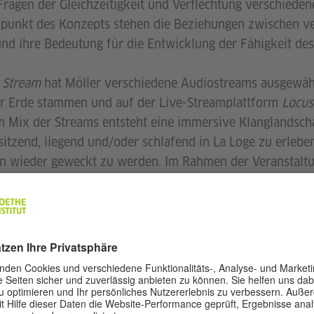
Fragen der Gleichzeitigkeit und Verflechtung verschieden
elpunkt des Konzepts stehen die Beziehungen zwischen v
 ihre Bedeutung für die Entwicklung der Fähigkeit des
 Stream
hat Möller verschiedene Audiostreams ausgewählt
er Erde stammen und auf der Live-Streamplattform
Locus
ix der Streams entsteht eine immersive Klanglandsch
sitzend, liegend und/oder schlafend in La Loge zu erlebe
n wieder geweckt zu werden. Im Rahmen der Veranstalt
trägen auf den Kontext und das Thema reagieren. Ihre R
erständnis des Zuhörens als Praxis, Methode und Bezie
ung Zuhören als eine polyphone Form des Teilens und Be
ko-konstitutiven Prozess
, der unsere Interdependenz mi
ern prägt –, möchten wir zu einer Neuperspektivierung