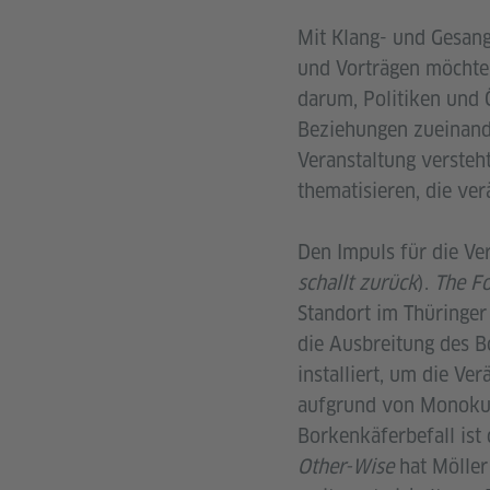
Mit Klang- und Gesan
und Vorträgen möchte 
darum, Politiken und 
Beziehungen zueinande
Veranstaltung versteh
thematisieren, die ve
Den Impuls für die Ve
schallt zurück
).
The Fo
Standort im Thüringe
die Ausbreitung des 
installiert, um die V
aufgrund von Monoku
Borkenkäferbefall ist
Other-Wise
hat Möller