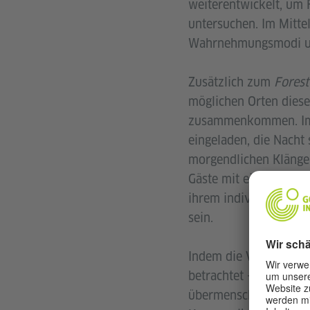
weiterentwickelt, um 
untersuchen. Im Mitt
Wahrnehmungsmodi und
Zusätzlich zum
Forest
möglichen Orten dies
zusammenkommen. Im M
eingeladen, die Nacht 
morgendlichen Klänge
Gäste mit eigenen Bei
ihrem individuellen V
sein.
Indem die Veranstalt
betrachtet – als einen
übermenschlichen Körp