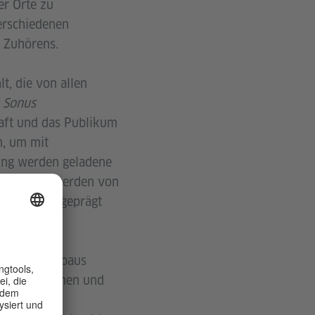
er Orte zu
erschiedenen
 Zuhörens.
, die von allen
Sonus
aft und das Publikum
n, um mit
ung werden geladene
eflexionen werden von
hungsmodus geprägt
ziehungsaufbaus
t menschlichen und
 unserer