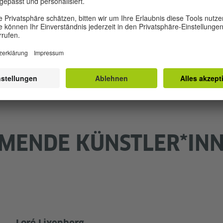
anregen. Wir laden dazu ein, Zuhören nicht als isoliert
en, Verantwortlichkeiten und Formen der Gegenseitigkeit 
en wird so zu einer politischen Geste: einer Möglichkeit,
 wie wir gemeinsam die Welt bewohnen, vielfältige Stim
 Wissens- und Sprechweisen widersetzen können.
HMENDE KÜNSTLER*IN