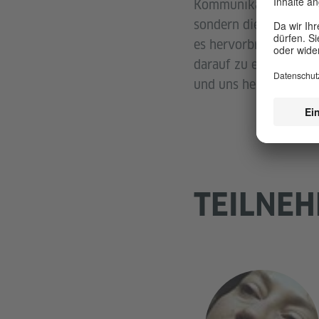
Kommunikationsformen 
sondern die Beziehung
es hervorbringt. Zuhör
darauf zu entwickeln,
und uns hegemonialen
TEILNE