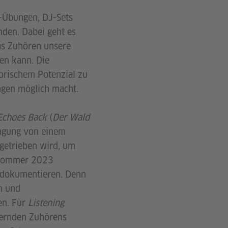
-Übungen, DJ-Sets
nden. Dabei geht es
as Zuhören unsere
en kann. Die
torischem Potenzial zu
ngen möglich macht.
Echoes Back
(
Der Wald
ragung von einem
getrieben wird, um
 Sommer 2023
u dokumentieren. Denn
n und
en. Für
Listening
uernden Zuhörens