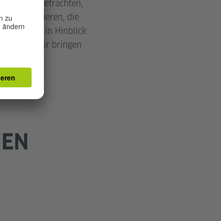
en Akt zu betrachten,
zu reflektieren, die
 neue Ideen in Hinblick
men zu Gehör bringen
NEN