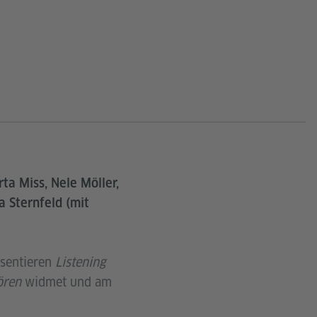
ta Miss, Nele Möller,
 Sternfeld (mit
äsentieren
Listening
ören
widmet und am