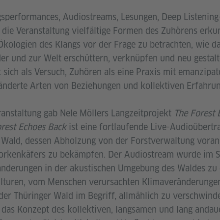
gsperformances, Audiostreams, Lesungen, Deep Listening
die Veranstaltung vielfältige Formen des Zuhörens erku
Ökologien des Klangs vor der Frage zu betrachten, wie d
r und zur Welt erschüttern, verknüpfen und neu gestalt
t sich als Versuch, Zuhören als eine Praxis mit emanzipa
ränderte Arten von Beziehungen und kollektiven Erfahru
ranstaltung gab Nele Möllers Langzeitprojekt
The Forest 
rest Echoes Back
ist eine fortlaufende Live-Audioübert
r Wald, dessen Abholzung von der Forstverwaltung voran
Borkenkäfers zu bekämpfen. Der Audiostream wurde im
eränderungen in der akustischen Umgebung des Waldes z
lturen, vom Menschen verursachten Klimaveränderunge
 der Thüringer Wald im Begriff, allmählich zu verschwind
 das Konzept des kollektiven, langsamen und lang anda