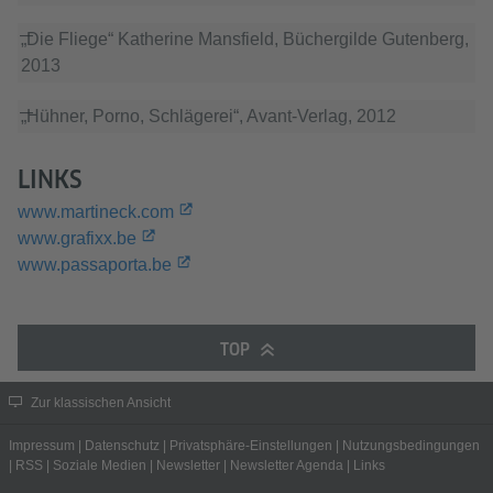
„Die Fliege“ Katherine Mansfield, Büchergilde Gutenberg,
2013
„Hühner, Porno, Schlägerei“, Avant-Verlag, 2012
LINKS
www.martineck.com
www.grafixx.be
www.passaporta.be
TOP
Zur klassischen Ansicht
Impressum
|
Datenschutz
|
Privatsphäre-Einstellungen
|
Nutzungsbedingungen
|
RSS
|
Soziale Medien
|
Newsletter
|
Newsletter Agenda
|
Links