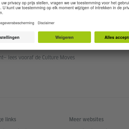
uleren. In deze editie krijgen professionals uit de
delen en mogelijke samenwerkingen te ontdekken.
. Registratie opent een week vooraf; plaatsen zijn
streer hier
ht— lees vooraf de Culture Moves
e links
Meer websites