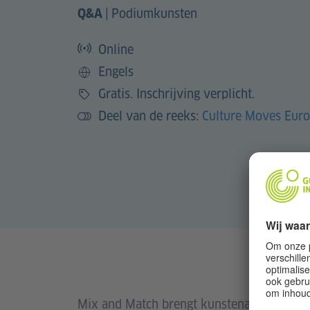
|
Podiumkunsten
Q&A
Online
Engels
Taal
Gratis. Inschrijving verplicht.
Prijs
Deel van de reeks:
Culture Moves Eur
Mix and Match brengt kunstenaars en cult