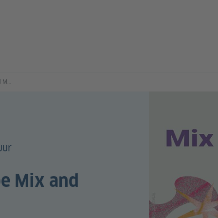
Culture Moves Europe Mix and Match
uur
pe Mix and