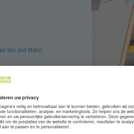
ope Mix and Match
uurprofessionals uit heel Europa samen in korte