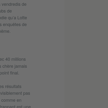
s vendredis de
lubs de
ndie qu’a Lotte
les enquêtes de
-même.
ec 40 millions
us chère jamais
oint final.
es résultats
 visiblement pas
9, comme en
frappant est une