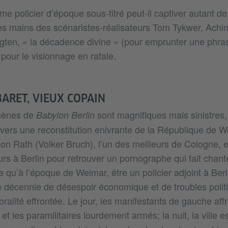
 policier d’époque sous-titré peut-il captiver autant de
es mains des scénaristes-réalisateurs Tom Tykwer, Achim
ten, « la décadence divine » (pour emprunter une phras
 pour le visionnage en rafale.
BARET, VIEUX COPAIN
cènes de
sont magnifiques mais sinistres,
Babylon Berlin
e vers une reconstitution enivrante de la République de 
on Rath (Volker Bruch), l’un des meilleurs de Cologne, es
s à Berlin pour retrouver un pornographe qui fait chanter
 qu’à l’époque de Weimar, être un policier adjoint à Berli
ne décennie de désespoir économique et de troubles polit
ralité effrontée. Le jour, les manifestants de gauche aff
 et les paramilitaires lourdement armés; la nuit, la ville e