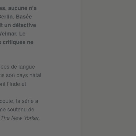
es, aucune n’a
erlin. Basée
it un détective
 Weimar. Le
 critiques ne
sées de langue
ns son pays natal
t l’Inde et
coute, la série a
thme soutenu de
 The New Yorker,