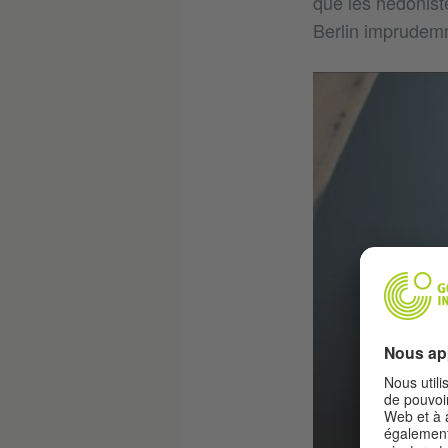
que les hédoniste
Berlin imprudemm