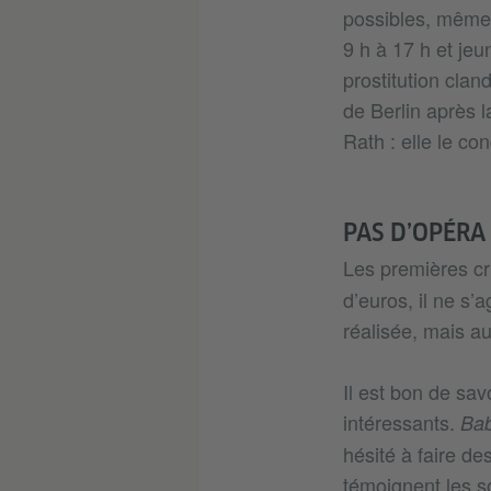
possibles, même 
9 h à 17 h et jeu
prostitution clan
de Berlin après l
Rath : elle le co
PAS D’OPÉRA
Les premières cr
d’euros, il ne s’
réalisée, mais au
Il est bon de sav
intéressants.
Bab
hésité à faire d
témoignent les s