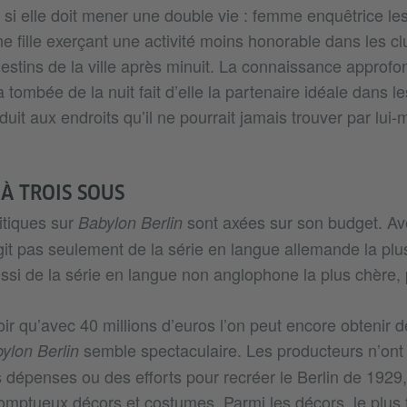
si elle doit mener une double vie : femme enquêtrice le
ne fille exerçant une activité moins honorable dans les c
destins de la ville après minuit. La connaissance approfo
a tombée de la nuit fait d’elle la partenaire idéale dans 
nduit aux endroits qu’il ne pourrait jamais trouver par lui
 À TROIS SOUS
itiques sur
sont axées sur son budget. Av
Babylon Berlin
agit pas seulement de la série en langue allemande la pl
ssi de la série en langue non anglophone la plus chère, p
oir qu’avec 40 millions d’euros l’on peut encore obtenir d
semble spectaculaire. Les producteurs n’ont
ylon Berlin
es dépenses ou des efforts pour recréer le Berlin de 192
omptueux décors et costumes. Parmi les décors, le plus 