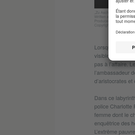
„Zu Asche, Zu Staub“
Written and composed b
Produced by Nikko Weid
Copyright: BMG Music, ht
Lorsque Rath re
visiblement été 
pas à l’affaire. 
l’ambassadeur de
d’aristocrates e
Dans ce labyrinth
police Charlotte 
femme dont le c
enquêtrice des ho
L’extrême pauvret