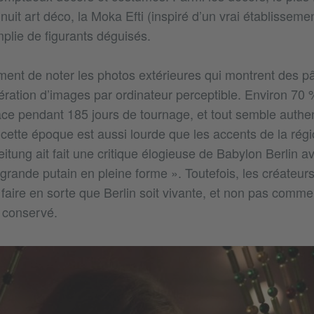
uit art déco, la Moka Efti (inspiré d’un vrai établisseme
plie de figurants déguisés.
ement de noter les photos extérieures qui montrent des 
ération d’images par ordinateur perceptible. Environ 70 %
lace pendant 185 jours de tournage, et tout semble authe
cette époque est aussi lourde que les accents de la rég
eitung ait fait une critique élogieuse de Babylon Berlin ave
rande putain en pleine forme ». Toutefois, les créateurs
aire en sorte que Berlin soit vivante, et non pas comm
é conservé.