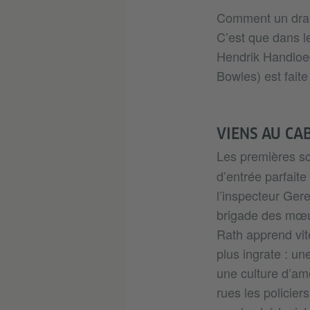
Comment un drame
C’est que dans l
Hendrik Handloeg
Bowles) est faite
VIENS AU CA
Les premières s
d’entrée parfait
l’inspecteur Gere
brigade des mœur
Rath apprend vite
plus ingrate : u
une culture d’amo
rues les policiers