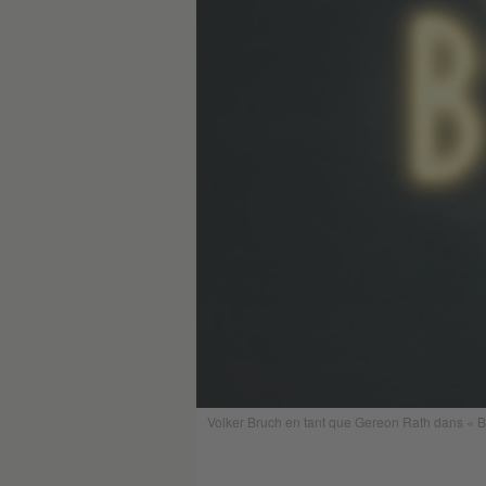
Volker Bruch en tant que Gereon Rath dans « Ba