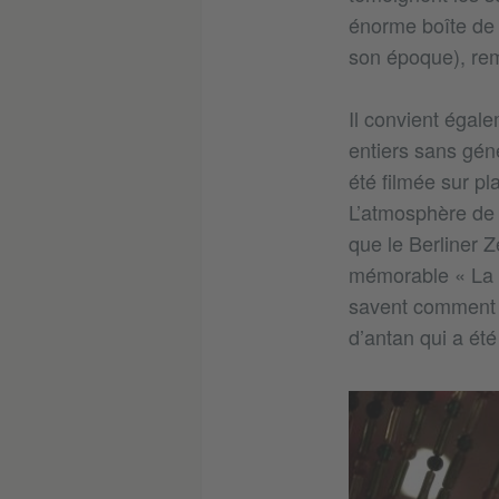
énorme boîte de n
son époque), rem
Il convient égal
entiers sans gén
été filmée sur p
L’atmosphère de 
que le Berliner Z
mémorable « La g
savent comment f
d’antan qui a ét