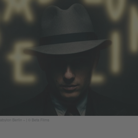
bylon Berlin » | © Beta Films