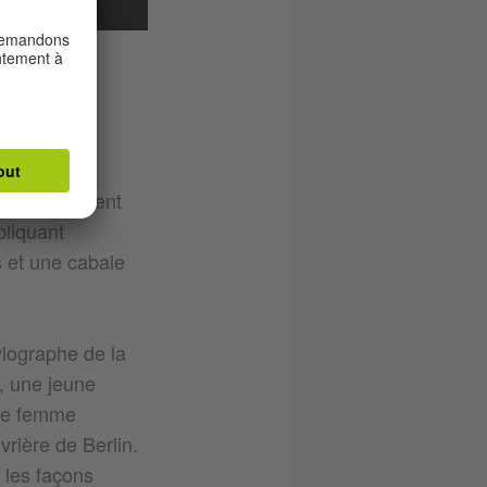
ui avait
nt étrangement
pliquant
s et une cabale
ylographe de la
), une jeune
ère femme
vrière de Berlin.
 les façons