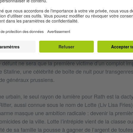
y Nikko Weidemann, Mario Kamien and Tom Tykwer,
emann and Mario Kamien, Performed by Severija
tps://BMG.lnk.to/BabylonBerlinID
connaît un cadavre à la morgue comme étant un Russe q
torturé, il se rend compte que ses patrons ne s’intéresse
Le défunt ne sera que la première victime d’un complot im
 Staline, une célébrité de boîte de nuit pour transgenre
t de généraux prussiens.
e urbain, le seul rayon de lumière pour Rath est la dact
Ritter, aussi connue sous le nom de Lotte (Liv Lisa Fries
harme masque une ambition radicale : devenir la premi
micides de la ville. Lotte l’intrépide vient de la classe ou
é de sa famille la pousse à gagner de l’argent de toutes