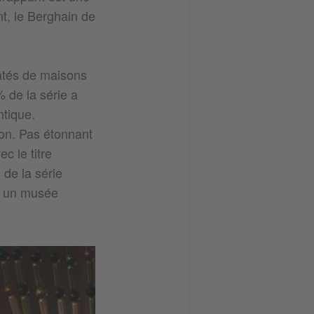
nt, le Berghain de
pâtés de maisons
 de la série a
ntique.
ion. Pas étonnant
c le titre
 de la série
e un musée