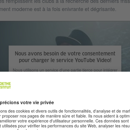
s remplissent les clubs à la recherche des derniers friss
ent moderne est à la fois enivrante et dégrisante.
Nous avons besoin de votre consentement
pour charger le service YouTube Video!
Nous utilisons un service d'une partie tierce pour intégrer
certains contenus vidéos susceptibles de collecter des
données sur votre activité. Veuillez consulter les détails et
accepter le service pour regarder cette vidéo.
En savoir plus
Accepter