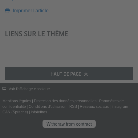
Imprimer l'article
LIENS SUR LE THÈME
HAUT DE PAGE
Voir l'affichage classique
Mentions légales
|
Protection des données personnelles
|
Paramètres de
confidentialité
|
Conditions d'utilisation
|
RSS
|
Réseaux sociaux
|
Instagram
CAN (Sprache)
|
Infolettres
Withdraw from contract