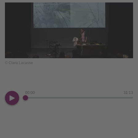
© Clara Lacasse
00:00
31:13