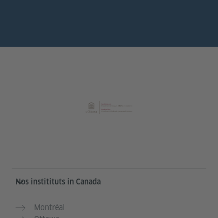
Service- und Informationsbereich
Nos institituts in Canada
Montréal