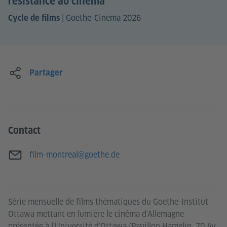
résistance au cinéma
|
Goethe-Cinema 2026
Cycle de films
Partager
Contact
Adresse e-mail
film-montreal@goethe.de
Série mensuelle de films thématiques du Goethe-Institut
Ottawa mettant en lumière le cinéma d'Allemagne
présentée à l'Université d'Ottawa (Pavillon Hamelin, 70 Av.