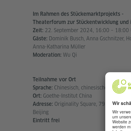
Im Rahmen des Stückemarktprojekts -
Theaterforum zur Stückentwicklung und i
22. September 2024, 16:00 – 18:00 U
Zeit:
Dominik Busch, Anna Gschnitzer, Hon
Gäste:
Anna-Katharina Müller
Wu Qi
Moderation:
Teilnahme vor Ort
Chinesisch, chinesische Übersetz
Sprache:
Goethe-Institut China
Ort:
Originality Square, 798 Kunstquar
Adresse:
Beijing
Eintritt frei