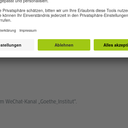
Englischer Originalton
81018022445?
bM.1
em WeChat-Kanal „Goethe_Institut“.