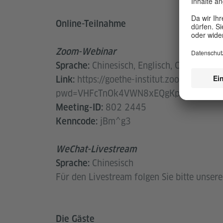
Online-Teilnahme
Zoom-Webinar
Chinesisch, Englisch, Chinesisch-
Sprache:
https://goethe-institut.zoom.us/j/
Link:
pwd=VHFcTnOk4VWN8xEQgKpvZibWcblH
802 2445
Meeting-ID:
jBm^g3
Kenncode:
WeChat-Livestream
Chinesisch
Sprache:
Für den Livestream folgen Sie bitte unser
Die Gäste