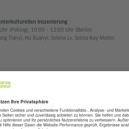
nterkulturellen Inszenierung
hr (Peking), 10:00 – 12:00 Uhr (Berlin)
g Tianyi, Hu Xuanyi, Selena Lv, Selma Kay Matter,
ung
tier, No. 2 Jiuxianqiao Road, Chaoyang District,