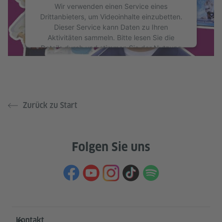
Wir verwenden einen Service eines
Drittanbieters, um Videoinhalte einzubetten.
Dieser Service kann Daten zu Ihren
Aktivitäten sammeln. Bitte lesen Sie die
Details durch und stimmen Sie der Nutzung
des Service zu, um dieses Video anzusehen.
Mehr Informationen
Akzeptieren
Zurück zu Start
Folgen Sie uns
Service- und Informationsbereich
Kontakt