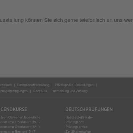
usstellung können Sie sich gerne
telefonisch
an uns we
pressum
Datenschutzerklärung
Privatsphäre-Einstellungen
tzungsbedingungen
Über Uns
Anmeldung und Zahlung
UGEND­KURSE
DEUTSCH­PRÜFUNGEN
tsch Online für Jugendliche
Unsere Zertifikate
gendcamp Obertauern|15-17
Prüfungsorte
gendcamp Obertauern|12-14
Prüfungspreise
gendcamp Bremen|15-17
Zertifikat erhalten