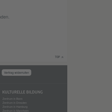
nden.
TOP
Vertrag widerrufen
KULTURELLE BILDUNG
Zentrum in Bonn
Zentrum in Dresden
Zentrum in Hamburg
Zentrum in Mannheim