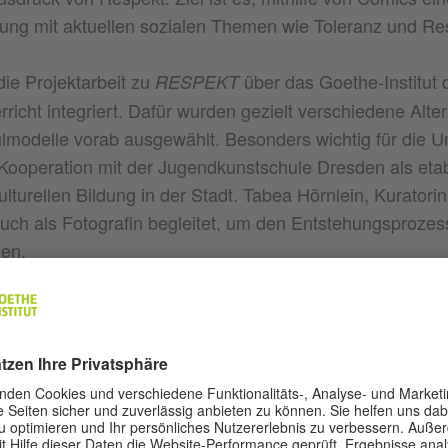
ung mit aktuellen sozialen Themen wie Toleranz und Re
die Projektarbeit zu
über das Goethe-Institut d
RESPEKT
rricht integriert. Dafür wurden gezielt verschiedene Alt
lmodelle vorab ausgewählt. Besonders wichtig für die 
e Kooperation mit der Jugendkunstschule Dresden als etab
lturellen Bildung in der Stadt. Tabea Hörnlein, Kuratorin
auch als Fotografin begleitet, um den Entstehungsproze
hen.