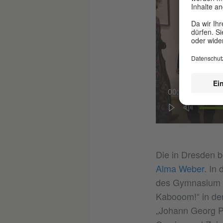
00:01
Die in Dresden b
Alma Weber
. In
des Gymnasium 
Kabooom!“ in de
„Johann Georg Pa