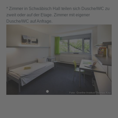
* Zimmer in Schwäbisch Hall teilen sich Dusche/WC zu
zweit oder auf der Etage. Zimmer mit eigener
Dusche/WC auf Anfrage.
s Koy
Foto: Goethe-Institut/Thomas Koy