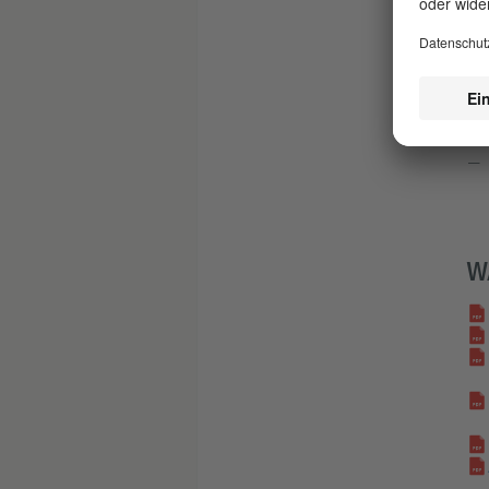
und
vom
W