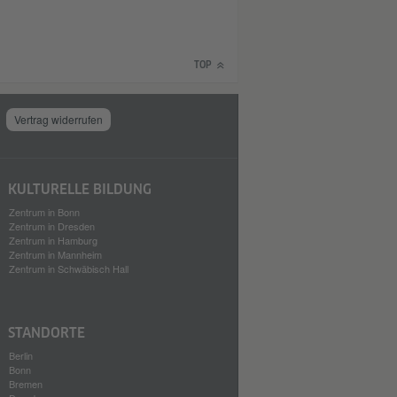
TOP
Vertrag widerrufen
KULTURELLE BILDUNG
Zentrum in Bonn
Zentrum in Dresden
Zentrum in Hamburg
Zentrum in Mannheim
Zentrum in Schwäbisch Hall
STANDORTE
Berlin
Bonn
Bremen