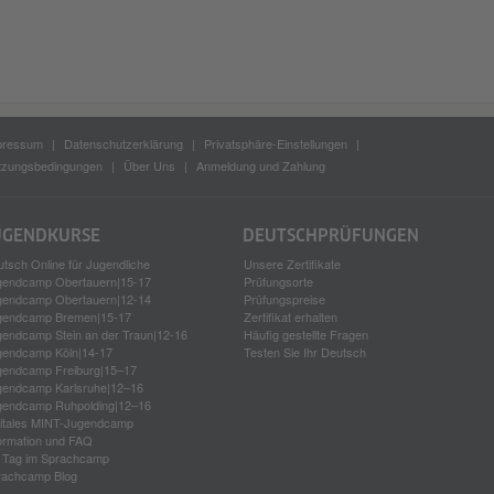
pressum
Datenschutzerklärung
Privatsphäre-Einstellungen
tzungsbedingungen
Über Uns
Anmeldung und Zahlung
UGEND­KURSE
DEUTSCH­PRÜFUNGEN
tsch Online für Jugendliche
Unsere Zertifikate
gendcamp Obertauern|15-17
Prüfungsorte
gendcamp Obertauern|12-14
Prüfungspreise
gendcamp Bremen|15-17
Zertifikat erhalten
gendcamp Stein an der Traun|12-16
Häufig gestellte Fragen
gendcamp Köln|14-17
Testen Sie Ihr Deutsch
gendcamp Freiburg|15–17
gendcamp Karlsruhe|12–16
gendcamp Ruhpolding|12–16
gitales MINT-Jugendcamp
ormation und FAQ
n Tag im Sprachcamp
rachcamp Blog