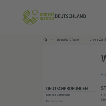
DEUTSCHLAND
--
Deutsch­prüfungen
Unsere Zertif
Z
S
DEUTSCH­PRÜFUNGEN
Unsere Zertifikate
Da
Sch
Prüfungsorte