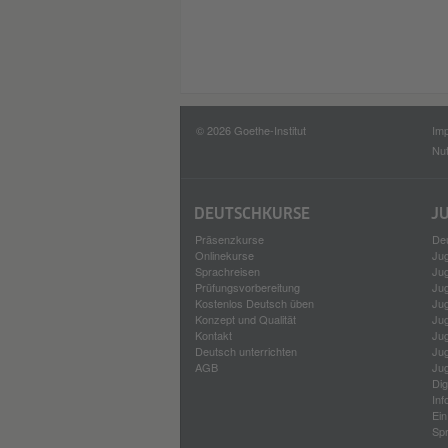
© 2026 Goethe-Institut
Im
Nu
DEUTSCH­KURSE
J
Präsenzkurse
Deu
Onlinekurse
Ju
Sprach­reisen
Ju
Prüfungsvorbereitung
Ju
Kostenlos Deutsch üben
Ju
Konzept und Qualität
Ju
Kontakt
Ju
Deutsch unterrichten
Ju
AGB
Ju
Di
Inf
Ei
Sp