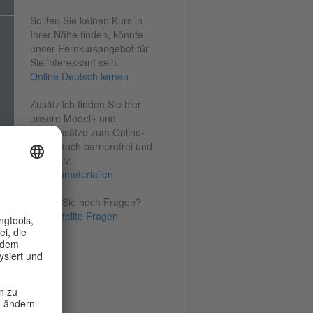
Sollten Sie keinen Kurs in
Ihrer Nähe finden, könnte
unser Fernkursangebot für
Sie interessant sein.
Online Deutsch lernen
Zusätzlich finden Sie hier
unsere Modell- und
Übungssätze zum Online-
Üben, auch barrierefrei und
interaktiv.
Übungsmaterialien
Haben Sie noch Fragen?
Oft gestellte Fragen
ung