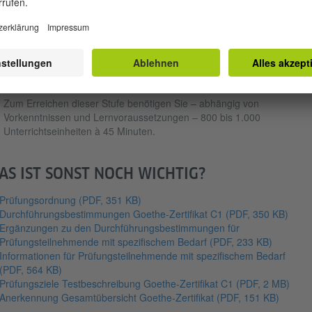
 können unabhängig vom Erreichen eines Mindestalters und unabhän
 Besitz der deutschen Staatsangehörigkeit abgelegt werden.
Für das Goethe-Zertifikat C1 wird ein Alter ab 16 Jahren empfohlen.
Das Bestehen des Goethe-Zertifikats C1 setzt Sprachkenntnisse auf
der Kompetenzstufe C1 des
Gemeinsamen europäischen
Referenzrahmens für Sprachen
(GeR) voraus.
Zum Erreichen dieser Stufe benötigen Sie – abhängig von
Vorkenntnissen und Lernvoraussetzungen – 800 bis 1.000
Unterrichtseinheiten à 45 Minuten.
AS IST SONST NOCH WICHTIG?
Prüfungsordnung
(PDF, 351 KB)
Durchführungsbestimmungen Goethe-Zertifikat C1
(PDF, 350 KB)
Ergänzungen zu den Durchführungsbestimmungen für
Prüfungsteilnehmende mit spezifischem Bedarf
(PDF, 233 KB)
Informationen für Prüfungsteilnehmende mit spezifischem Bedarf
(PDF, 564 KB)
Prüfungsziele Testbeschreibung Goethe-Zertifikat C1
(PDF, 2 MB)
Anerkennung Gesamtübersicht Goethe-Zertifikat
(PDF, 151 KB)