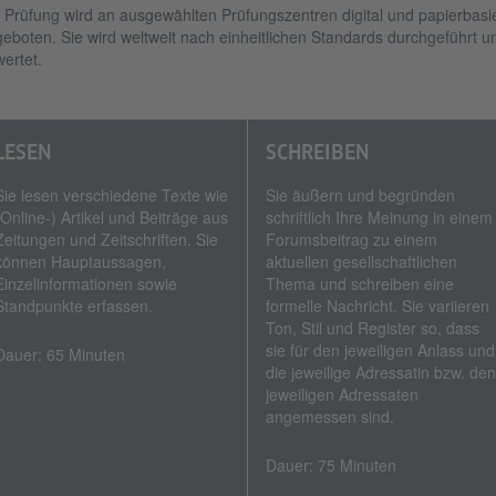
 Prüfung wird an ausgewählten Prüfungszentren digital und papierbasie
eboten. Sie wird weltweit nach einheitlichen Standards durchgeführt u
ertet.
LESEN
SCHREIBEN
Sie lesen verschiedene Texte wie
Sie äußern und begründen
(Online-) Artikel und Beiträge aus
schriftlich Ihre Meinung in einem
Zeitungen und Zeitschriften. Sie
Forumsbeitrag zu einem
können Hauptaussagen,
aktuellen gesellschaftlichen
Einzelinformationen sowie
Thema und schreiben eine
Standpunkte erfassen.
formelle Nachricht. Sie variieren
Ton, Stil und Register so, dass
sie für den jeweiligen Anlass und
Dauer: 65 Minuten
die jeweilige Adressatin bzw. den
jeweiligen Adressaten
angemessen sind.
Dauer: 75 Minuten