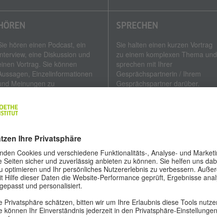
HÖREN
SPRECHEN
Sie hören einen Podcast, ein
Sie halten einen kurzen Vortrag
Interview, eine Diskussion und
zu einem komplexen Thema und
einen Vortrag. Sie können
sprechen mit Ihrer
Aussagen, Einzelinformationen
Gesprächspartnerin / Ihrem
und Meinungen zu
Gesprächspartner darüber.
verschiedenen Themen
Außerdem diskutieren Sie zu
erfassen.
zweit über ein kontroverses
Thema.
Dauer: ca. 40 Minuten
Dauer: 20 Minuten
ORAUSSETZUNGEN
s
Goethe-Zertifikat C1
ist eine Deutschprüfung für Erwachsene.
 Prüfungen des Goethe-Instituts stehen allen Interessierten zur Verfüg