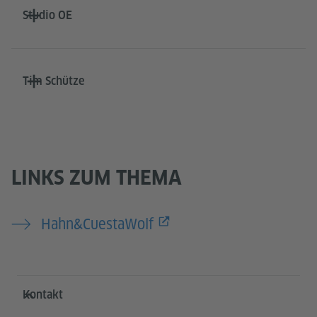
Studio OE
Tim Schütze
LINKS ZUM THEMA
Hahn&CuestaWolf
Service- und Informationsbereich
Kontakt