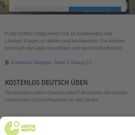
Mehr Informationen
Akzeptieren
In der fünften Folge lernen Sie zu Kontinenten und
Ländern Fragen zu stellen und beantworten. Sie können
sich nach der Lage erkundigen und dem Herkunftsland.
Kursbuch Tangram, Seite 5 Übung C1
KOSTENLOS DEUTSCH ÜBEN
Sie möchten online Deutsch üben? Besuchen Sie unsere
zahlreichen Online-Angebote für alle Stufen.