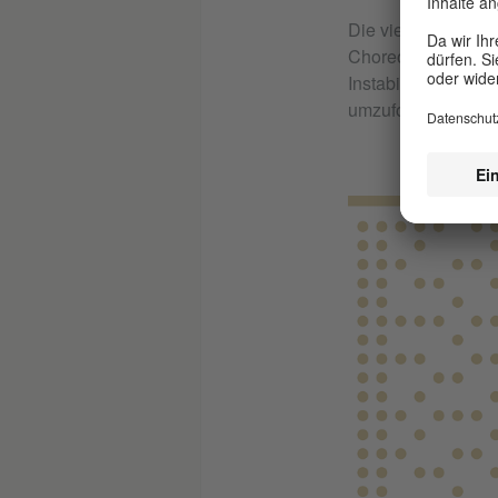
Die vierte Edition
Choreograph*innen
Instabilität nachz
umzuformulieren.