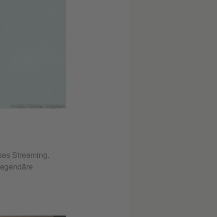
© Nick Fancher, Unsplash
ses Streaming.
 legendäre