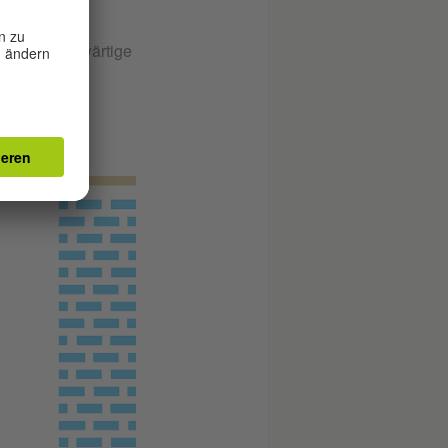
chütterung:
 über gegenwärtige
abular