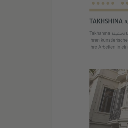
TAK
Takhshīna تخشينة unterstützt Künstlerinnen und Künstler, die in Kairo einen Raum suchen, um an
ihren künstlerische
ihre Arbeiten in e