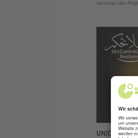
zwischen den Regi
UN|CONTROL