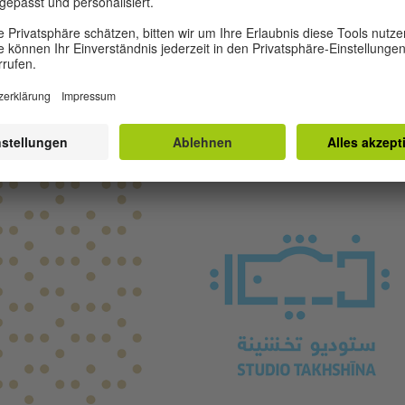
 des regionalen Tanzprojekts bewegt sich um das Thema der Ers
 aus der Region Nordafrika und Naher Osten sind eingeladen,
udenken und körperliches Wissen in ein neues performatives Vok