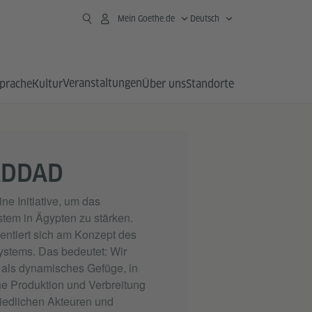
Mein Goethe.de
Deutsch
Veranstaltungen
prache
Kultur
Über uns
Standorte
ADDAD
ne Initiative, um das
stem in Ägypten zu stärken.
entiert sich am Konzept des
ystems. Das bedeutet: Wir
 als dynamisches Gefüge, in
he Produktion und Verbreitung
iedlichen Akteuren und