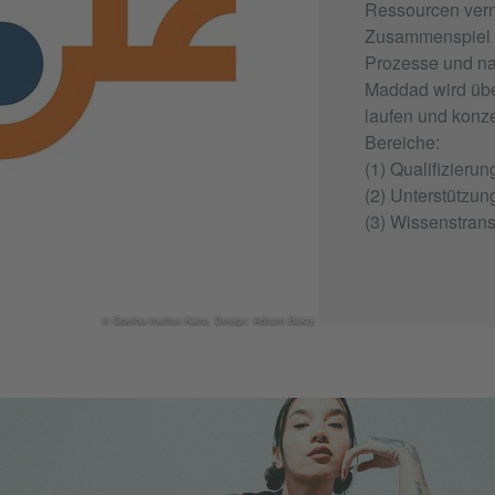
Ressourcen vern
Zusammenspiel s
Prozesse und na
Maddad wird übe
laufen und konzen
Bereiche:
(1) Qualifizieru
(2) Unterstützun
(3) Wissenstran
© Goethe-Institut Kairo, Design: Adham Bakry