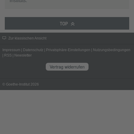
Instituts.
TOP
Zur klassischen Ansicht
Impressum
|
Datenschutz
|
Privatsphäre-Einstellungen
|
Nutzungsbedingungen
|
RSS
|
Newsletter
Vertrag widerrufen
© Goethe-Institut 2026