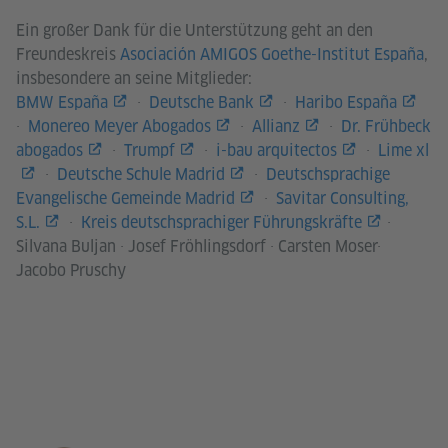
Ein großer Dank für die Unterstützung geht an den
Freundeskreis
Asociación AMIGOS Goethe-Institut España
,
insbesondere an seine Mitglieder:
BMW España
·
Deutsche Bank
·
Haribo España
·
Monereo Meyer Abogados
·
Allianz
·
Dr. Frühbeck
abogados
·
Trumpf
·
i-bau arquitectos
·
Lime xl
·
Deutsche Schule Madrid
·
Deutschsprachige
Evangelische Gemeinde Madrid
·
Savitar Consulting,
S.L.
·
Kreis deutschsprachiger Führungskräfte
·
Silvana Buljan · Josef Fröhlingsdorf · Carsten Moser·
Jacobo Pruschy