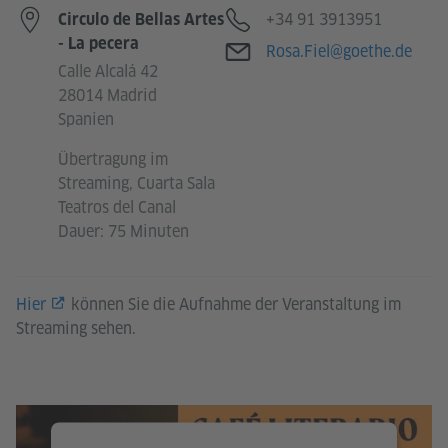
Telefon
+34 91 3913951
Circulo de Bellas Artes
- La pecera
E-Mail
Rosa.Fiel@goethe.de
Calle Alcalá 42
28014 Madrid
Spanien
Übertragung im
Streaming, Cuarta Sala
Teatros del Canal
Dauer: 75 Minuten
Hier
können Sie die Aufnahme der Veranstaltung im
Streaming sehen.