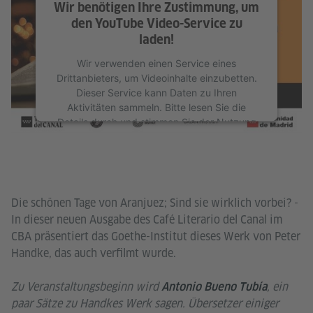
Wir benötigen Ihre Zustimmung, um
den YouTube Video-Service zu
laden!
Wir verwenden einen Service eines
Drittanbieters, um Videoinhalte einzubetten.
Dieser Service kann Daten zu Ihren
Aktivitäten sammeln. Bitte lesen Sie die
Details durch und stimmen Sie der Nutzung
des Service zu, um dieses Video anzusehen.
Mehr Informationen
Akzeptieren
Die schönen Tage von Aranjuez; Sind sie wirklich vorbei? -
In dieser neuen Ausgabe des Café Literario del Canal im
CBA präsentiert das Goethe-Institut dieses Werk von Peter
Handke, das auch verfilmt wurde.
Zu Veranstaltungsbeginn wird
, ein
Antonio Bueno Tubía
paar Sätze zu Handkes Werk sagen. Übersetzer einiger