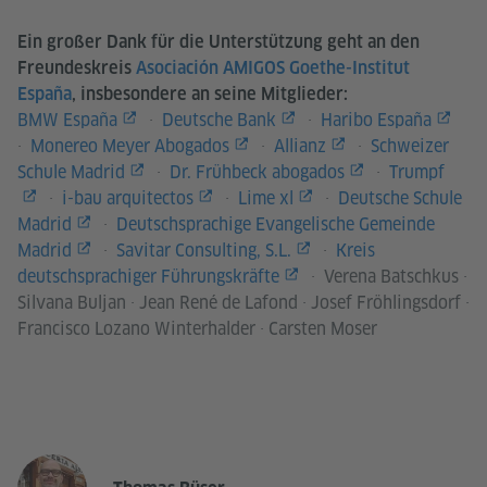
Ein großer Dank für die Unterstützung geht an den
Freundeskreis
Asociación AMIGOS Goethe-Institut
España
, insbesondere an seine Mitglieder:
BMW España
·
Deutsche Bank
·
Haribo España
·
Monereo Meyer Abogados
·
Allianz
·
Schweizer
Schule Madrid
·
Dr. Frühbeck abogados
·
Trumpf
·
i-bau arquitectos
·
Lime xl
·
Deutsche Schule
Madrid
·
Deutschsprachige Evangelische Gemeinde
Madrid
·
Savitar Consulting, S.L.
·
Kreis
deutschsprachiger Führungskräfte
· Verena Batschkus ·
Silvana Buljan · Jean René de Lafond · Josef Fröhlingsdorf ·
Francisco Lozano Winterhalder · Carsten Moser