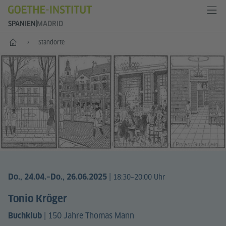
SPANIEN
MADRID
Start
Standorte
© Illustrator: Erich M. Simon | Project Gutenberg
|
Do., 24.04.
–Do., 26.06.2025
18:30–20:00 Uhr
Tonio Kröger
|
150 Jahre Thomas Mann
Buchklub