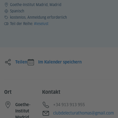
Goethe-Institut Madrid, Madrid
Sprache
Spanisch
Preis
kostenlos, Anmeldung erforderlich
Teil der Reihe:
#leselust
Teilen
Im Kalender speichern
Ort
Kontakt
Telefon
+34 913 913 955
Goethe-
Institut
E-Mail
clubdelecturathomas@gmail.com
Madrid