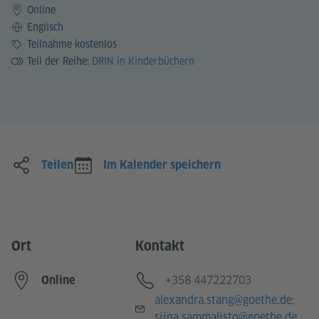
Online
Sprache
Englisch
Preis
Teilnahme kostenlos
Teil der Reihe:
DRIN in Kinderbüchern
Teilen
Im Kalender speichern
Ort
Kontakt
Telefon
+358 447222703
Online
E-Mail
alexandra.stang@goethe.de;
siina.sammalisto@goethe.de