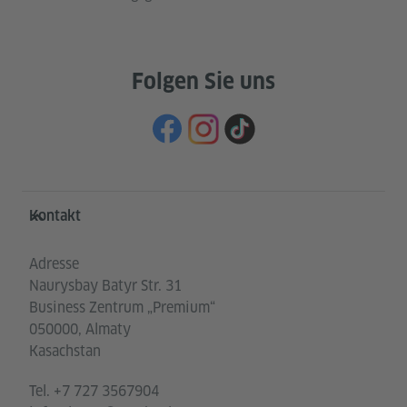
Folgen Sie uns
Service- und Informationsbereich
Kontakt
Adresse
Naurysbay Batyr Str. 31
Business Zentrum „Premium“
050000, Almaty
Kasachstan
Tel.
+7 727 3567904