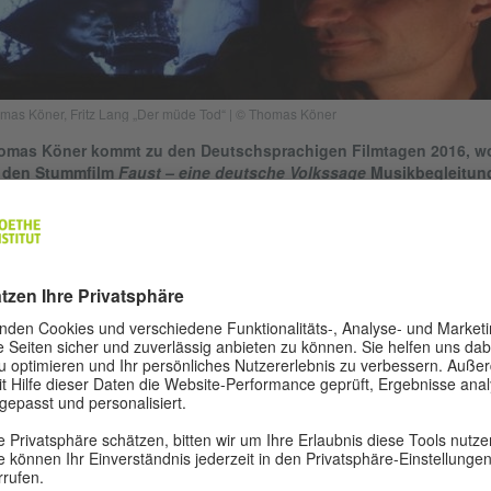
mas Köner, Fritz Lang „Der müde Tod“ | © Thomas Köner
omas Köner kommt zu den Deutschsprachigen Filmtagen 2016, wo
r den Stummfilm
Faust – eine deutsche Volkssage
Musikbegleitun
ernimmt.
mas Köner gestaltet seit 18 Jahren Musik für Stummfilme, die er zume
bst oder mit einem kleinen Ensemble begleitet. Die Musik zu Murnau's
st entstand als eine Auftragsarbeit für das Auditorium du Louvre in Par
 wurde dort 2013 im Begleitprogramm der großen De l'Allemagne 1800
9 Ausstellung im Louvre uraufgeführt.
 Performance mit Faust eröffnete 2014 die Semana de Cine Aleman in
ico City und war ebenfalls ein großer Erfolg im Tourprogramm des Au
tival of German Film in Australien 2015.
er, der in den 90er Jahren für ein Filmtonstudio als Sound Designer
eitete, verflechtet in seinen Kompositionen Elemente aus dem Sound