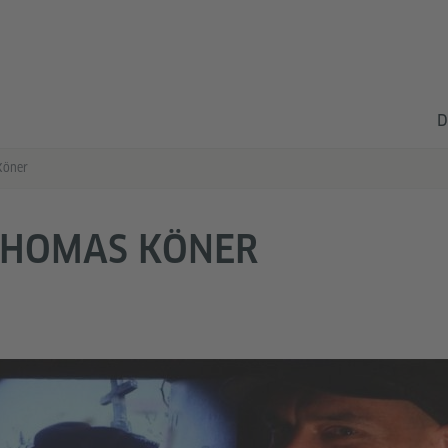
D
Köner
THOMAS KÖNER