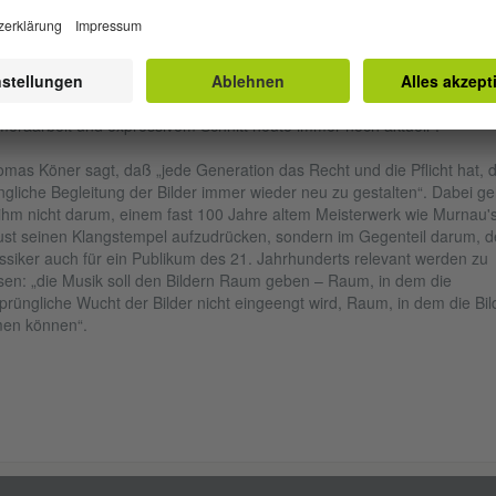
ign, der zeitgenössischen Kammermusik und der Pop-Avantgarde. „Bi
 Töne haben eine unterschiedliche Haltbarkeitsdauer“ sagt Köner, „Mu
cheint uns sehr viel schneller unmodern. Ein Schlager aus den 1920er
ren wirkt im Vergleich zu einer heutigen Produktion beinahe antik.
gegen sind Bilder eines Fritz Lang oder F.W. Murnau mit ihrer fesseln
eraarbeit und expressivem Schnitt heute immer noch aktuell“.
mas Köner sagt, daß „jede Generation das Recht und die Pflicht hat, d
ngliche Begleitung der Bilder immer wieder neu zu gestalten“. Dabei ge
ihm nicht darum, einem fast 100 Jahre altem Meisterwerk wie Murnau'
st seinen Klangstempel aufzudrücken, sondern im Gegenteil darum, d
ssiker auch für ein Publikum des 21. Jahrhunderts relevant werden zu
sen: „die Musik soll den Bildern Raum geben – Raum, in dem die
prüngliche Wucht der Bilder nicht eingeengt wird, Raum, in dem die Bil
en können“.