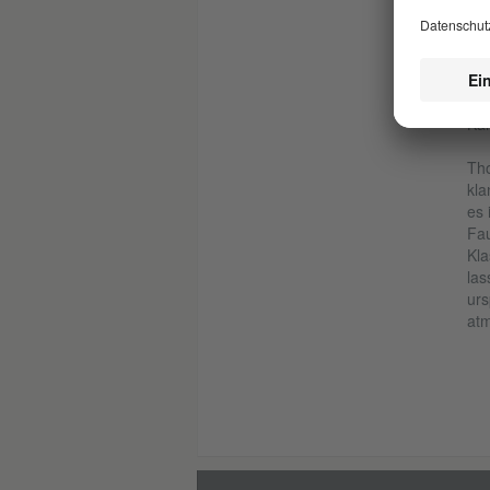
Des
und
ers
Jah
Hin
Kam
Tho
kla
es 
Fau
Kla
las
urs
atm