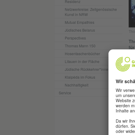
Residenz
Netzwerkreise: Zeitgenössische
Kunst in NRW
Mutual Empathies
Jüdisches Belarus
Tho
Perspectives
Th
Thomas Mann 150
fü
üb
Hosentaschenbücher
Litauen in der Fläche
Tho
Jüdische Rückkehrer*innen
sel
Klaipėda im Fokus
Fau
und
Nachhaltigkeit
193
Service
Die
Mex
Fes
Kön
arb