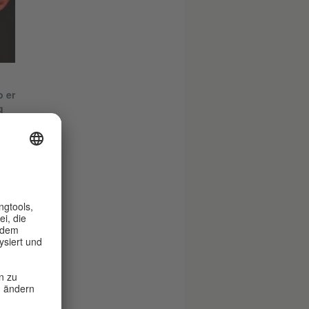
 er
g
ist
is
 -
di