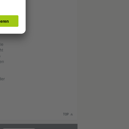
lder
sik
den
ie
ht
s
en
der
TOP