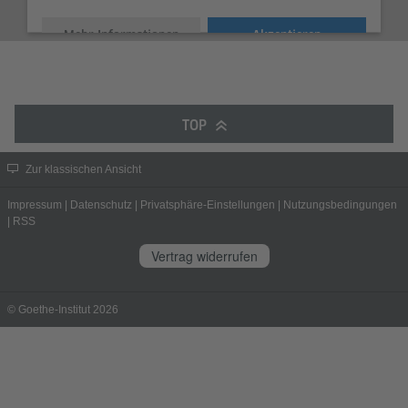
Mehr Informationen
Akzeptieren
TOP
Zur klassischen Ansicht
Impressum
|
Datenschutz
|
Privatsphäre-Einstellungen
|
Nutzungsbedingungen
|
RSS
Vertrag widerrufen
© Goethe-Institut 2026