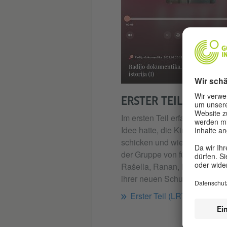
ERSTER TEIL
Im ersten Teil erfahren wir, we
Idee hatte, die Kinder nach Is
schicken und wie die ersten 
der Gruppe von fünf Kindern –
Rašella, Ranan, Nira und Lau
ihrer neuen Schule waren.
Erster Teil (LRT.LT Radiote