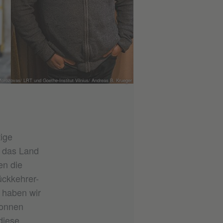
Morozovas/ LRT und Goethe-Institut Vilnius/ Andreas B. Krueger
ige
n das Land
en die
ückkehrer-
 haben wir
wonnen
diese