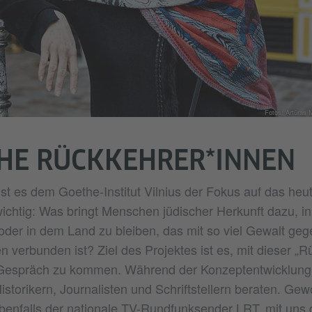
Fotos: Artūras 
HE RÜCKKEHRER*INNEN
t es dem Goethe-Institut Vilnius der Fokus auf das heut
ichtig: Was bringt Menschen jüdischer Herkunft dazu, i
der in dem Land zu bleiben, das mit so viel Gewalt geg
 verbunden ist? Ziel des Projektes ist es, mit dieser „R
 Gespräch zu kommen. Während der Konzeptentwicklung
Historikern, Journalisten und Schriftstellern beraten. Ge
enfalls der nationale TV-Rundfunksender LRT, mit uns 