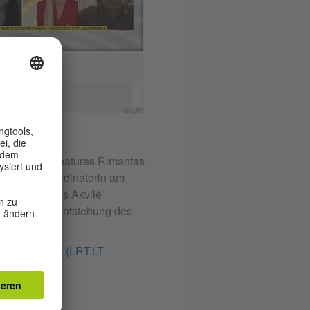
© LRT
G OFF
 des Radio-Features Rimantas
d Projektkoordinatorin am
stituts Vilnius Akvilė
itė über die Entstehung des
deoreportage (LRT.LT
hek)