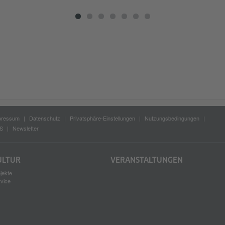
pressum
Datenschutz
Privatsphäre-Einstellungen
Nutzungsbedingungen
S
Newsletter
ULTUR
VERANSTALTUNGEN
jekte
rvice