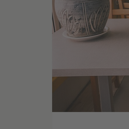
Foto: © LRT/Artūras Morozovas