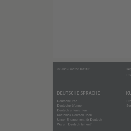
© 2026 Goethe-Institut
Im
RS
DEUTSCHE SPRACHE
K
Deutschkurse
Pro
Deutschprüfungen
Se
Deutsch unterrichten
Kostenlos Deutsch üben
Unser Engagement für Deutsch
Warum Deutsch lernen?