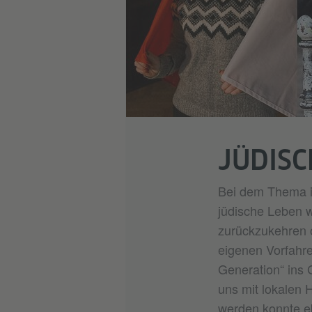
JÜDISC
Bei dem Thema is
jüdische Leben w
zurückzukehren o
eigenen Vorfahren
Generation“ ins
uns mit lokalen 
werden konnte eb