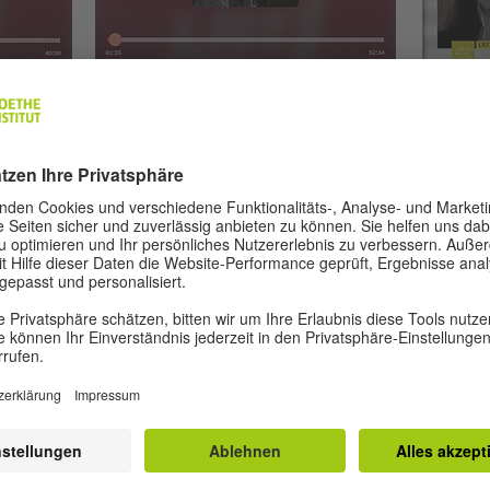
© LRT
© LRT
ZWEITER TEIL
MAKIN
r die
Im zweiten Teil denken die fünf, die
Mitautor
rael zu
sich bereits in Israel niedergelassen
Kmita un
Eindrücke
haben, darüber nach, was die Zukunft
Goethe-In
 Judita,
bringt und was sie in Litauen
Eglinska
rina – in
zurückgelassen haben.
Projekts.
Zweiter Teil (LRT.LT Radioteka)
Zur Vi
ka)
Mediat