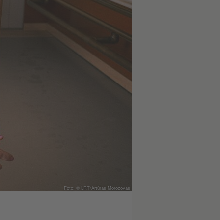
Foto: © LRT/Artūras Morozovas