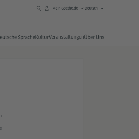
Mein Goethe.de
Deutsch
Veranstaltungen
eutsche Sprache
Kultur
Über Uns
n
he
h