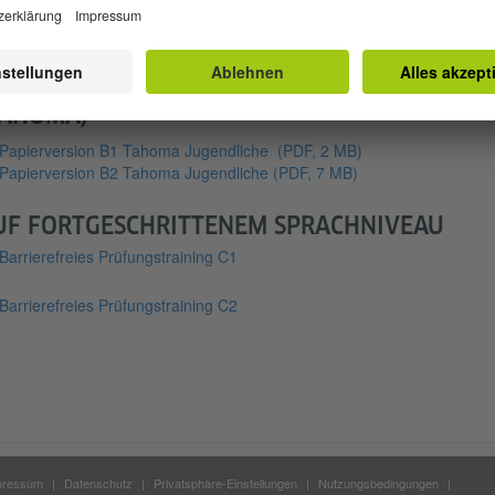
rierefreies Prüfungstraining B2
UGENDVERSIONEN FÜR SEHBEHINDERTE
TAHOMA)
Papierversion B1 Tahoma Jugendliche
(PDF, 2 MB)
Papierversion B2 Tahoma Jugendliche
(PDF, 7 MB)
UF FORTGESCHRITTENEM SPRACHNIVEAU
Barrierefreies Prüfungstraining C1
Barrierefreies Prüfungstraining C2
pressum
Datenschutz
Privatsphäre-Einstellungen
Nutzungsbedingungen