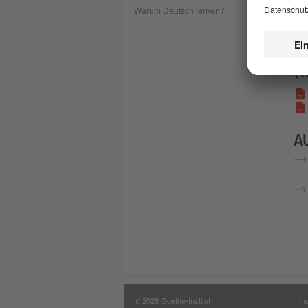
Bar
Warum Deutsch lernen?
J
(
A
© 2026 Goethe-Institut
Im