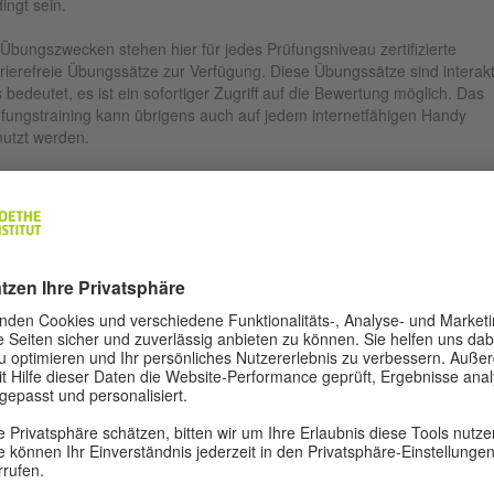
ingt sein.
Übungszwecken stehen hier für jedes Prüfungsniveau zertifizierte
rierefreie Übungssätze zur Verfügung. Diese Übungssätze sind interakt
 bedeutet, es ist ein sofortiger Zugriff auf die Bewertung möglich. Das
fungstraining kann übrigens auch auf jedem internetfähigen Handy
utzt werden.
UF ANFÄNGER*INNEN-SPRACHNIVEAU
rierefreies Prüfungstraining A1
rierefreies Prüfungstraining A2
GENDVERSIONEN FÜR SEHBEHINDERTE (TAHOMA)
Papierversion A1 Tahoma Jugendliche
(PDF, 3 MB)
Papierversion A2 Tahoma Jugendliche
(PDF, 5 MB)
UF MITTLEREM SPRACHNIVEAU
rierefreies Prüfungstraining B1