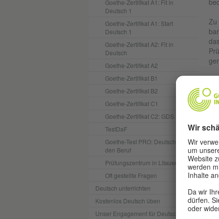
bed
Goethe-Zertifikat A1: Fit in
Deutsch 1
Zu 
Goethe-Zertifikat A1: Start
bar
Deutsch 1
das
Goethe-Zertifikat A2: Fit in
Prü
Deutsch
gen
Goethe-Zertifikat A2
Goethe-Zertifikat B1
Goethe-Zertifikat B2
A
Goethe-Zertifikat C1
Bar
Goethe-Zertifikat C2: GDS
Bar
TestDaF
Goethe-Test PRO: Deutsch für
den Beruf
JU
Prüfungszentrum in Litauen
Oft gestellte Fragen
Deutsch unterrichten
A
Kostenlos Deutsch üben
Bar
Unser Engagement für Deutsch