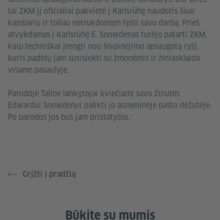
tai ZKM jį oficialiai pakvietė į Karlsrūhę naudotis šiuo
kambariu ir toliau netrukdomam tęsti savo darbą. Prieš
atvykdamas į Karlsrūhę E. Snowdenas turėjo patarti ZKM,
kaip techniškai įrengti nuo šnipinėjimo apsaugotą ryšį,
kuris padėtų jam susisiekti su žmonėmis ir žiniasklaida
visame pasaulyje.
Parodoje Taline lankytojai kviečiami savo žinutes
Edwardui Snowdenui palikti jo asmeninėje pašto dėžutėje.
Po parodos jos bus jam pristatytos.
Grįžti į pradžią
Būkite su mumis