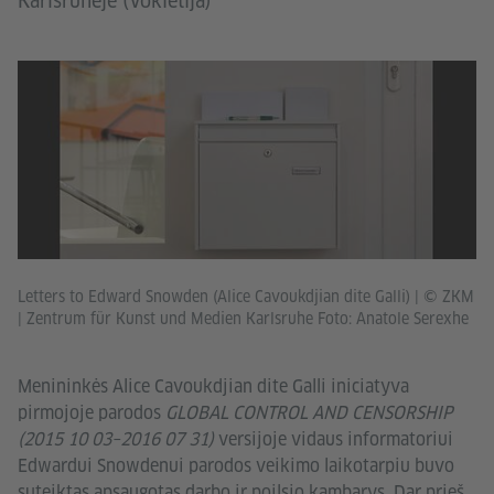
Karlsrūhėje (Vokietija)
Letters to Edward Snowden (Alice Cavoukdjian dite Galli)
|
© ZKM
| Zentrum für Kunst und Medien Karlsruhe Foto: Anatole Serexhe
Menininkės Alice Cavoukdjian dite Galli iniciatyva
pirmojoje parodos
GLOBAL CONTROL AND CENSORSHIP
(2015 10 03–2016 07 31)
versijoje vidaus informatoriui
Edwardui Snowdenui parodos veikimo laikotarpiu buvo
suteiktas apsaugotas darbo ir poilsio kambarys. Dar prieš