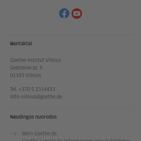
Service- und Informationsbereich
Kontaktai
Goethe-Institut Vilnius
Gedimino pr. 5
01103 Vilnius
Tel.
+370 5 2314433
info-vilnius@goethe.de
Naudingos nuorodos
Mein Goethe.de