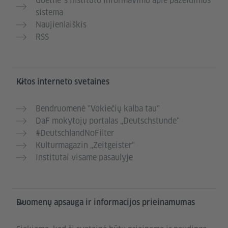
Goethe`s instituto informavimo apie pažeidimus
sistema
Naujienlaiškis
RSS
Kitos interneto svetaines
Bendruomenė "Vokiečių kalba tau"
DaF mokytojų portalas „Deutschstunde“
#DeutschlandNoFilter
Kulturmagazin „Zeitgeister“
Institutai visame pasaulyje
Duomenų apsauga ir informacijos prieinamumas