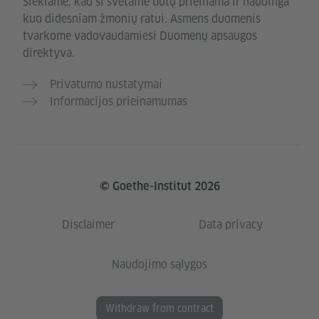
Siekiame, kad ši svetainė būtų prieinama ir naudinga
kuo didesniam žmonių ratui. Asmens duomenis
tvarkome vadovaudamiesi Duomenų apsaugos
direktyva.
Privatumo nustatymai
Informacijos prieinamumas
© Goethe-Institut 2026
Disclaimer
Data privacy
Naudojimo sąlygos
Withdraw from contract