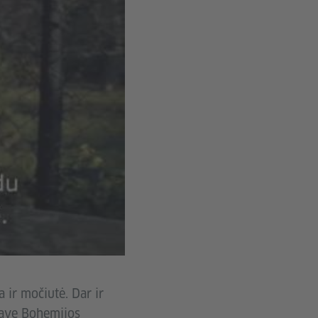
ir močiutė. Dar ir
save Bohemijos