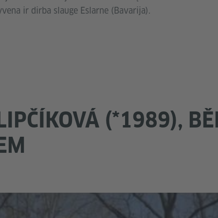
yvena ir dirba slauge Eslarne (Bavarija).
LIPČÍKOVÁ (*1989), B
EM