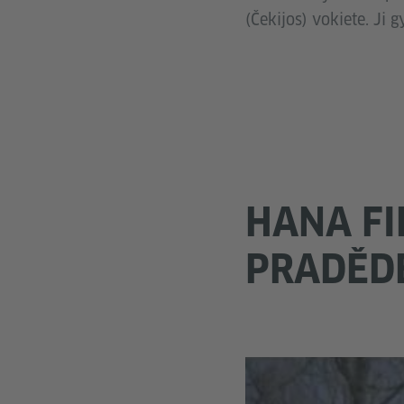
(Čekijos) vokiete. Ji g
HANA FI
PRADĚD