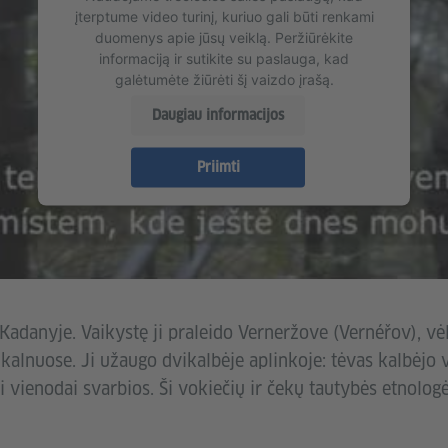
įterptume video turinį, kuriuo gali būti renkami
duomenys apie jūsų veiklą. Peržiūrėkite
informaciją ir sutikite su paslauga, kad
galėtumėte žiūrėti šį vaizdo įrašą.
Daugiau informacijos
Priimti
adanyje. Vaikystę ji praleido Verneržove (Vernéřov), v
kalnuose. Ji užaugo dvikalbėje aplinkoje: tėvas kalbėjo
ai vienodai svarbios. Ši vokiečių ir čekų tautybės etnolog