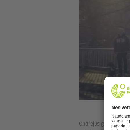
Ondřejus gimė 1982 m.