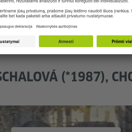
kiškai, laiko save čeku ir mano, kad lemiamos įtakos jo i
 studijavo ekonomikos mokslus. Šiandien jis gyvena ir di
SCHALOVÁ (*1987), C