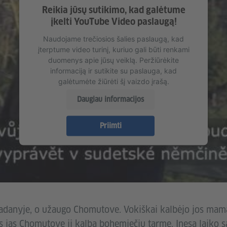
Reikia jūsų sutikimo, kad galėtume
įkelti YouTube Video paslaugą!
Naudojame trečiosios šalies paslaugą, kad
įterptume video turinį, kuriuo gali būti renkami
duomenys apie jūsų veiklą. Peržiūrėkite
informaciją ir sutikite su paslauga, kad
galėtumėte žiūrėti šį vaizdo įrašą.
Daugiau informacijos
Priimti
danyje, o užaugo Chomutove. Vokiškai kalbėjo jos mama 
 jas Chomutove ji kalba bohemiečių tarme. Inesa laiko 