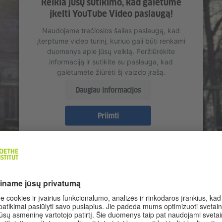
Reikia jūsų sutikimo, kad galėtume
įkelti YouTube Video paslaugą!
Naudojame trečiosios šalies paslaugą, kad
įterptume video turinį, kuriuo gali būti renkami
duomenys apie jūsų veiklą. Peržiūrėkite
informaciją ir sutikite su paslauga, kad
galėtumėte žiūrėti šį vaizdo įrašą.
Daugiau informacijos
Priimti
 Karlovi Varuose. Jis užaugo su vokiškai kalbančia mama