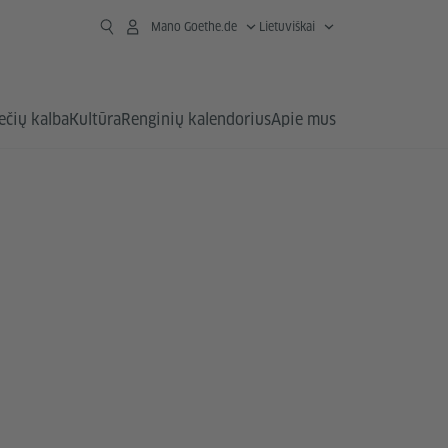
Mano Goethe.de
Lietuviškai
ečių kalba
Kultūra
Renginių kalendorius
Apie mus