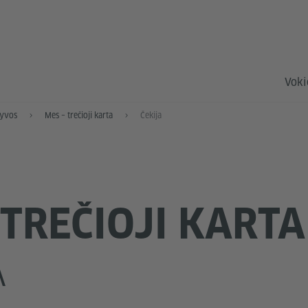
Voki
tyvos
Mes – trečioji karta
Čekija
 TREČIOJI KARTA
A