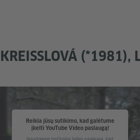
KREISSLOVÁ (*1981),
Reikia jūsų sutikimo, kad galėtume
įkelti YouTube Video paslaugą!
Naudojame trečiosios šalies paslaugą, kad