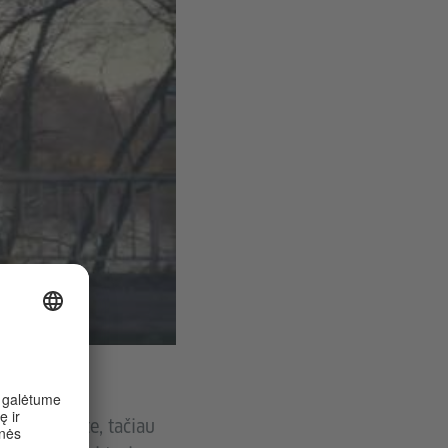
 ir močiute, tačiau