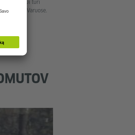
šsilavinimui turi
rba Karlovi Varuose.
HOMUTOV