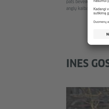
pats beveik nekalba vo
anglų kalba. Ondřejus
INES GO