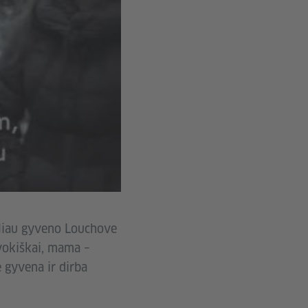
ėliau gyveno Louchove
 vokiškai, mama –
ė gyvena ir dirba