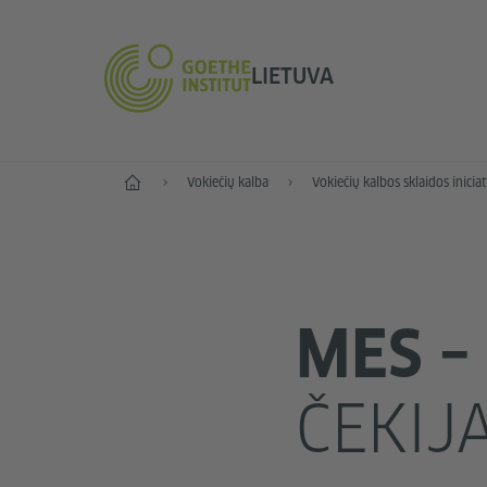
LIETUVA
Pradžia
Vokiečių kalba
Vokiečių kalbos sklaidos inicia
MES –
ČEKIJ