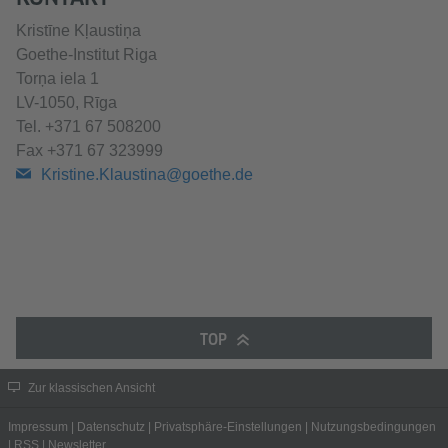
Kristīne Kļaustiņa
Goethe-Institut Riga
Torņa iela 1
LV-1050, Rīga
Tel. +371 67 508200
Fax +371 67 323999
Kristine.Klaustina@goethe.de
TOP
Zur klassischen Ansicht
Impressum
|
Datenschutz
|
Privatsphäre-Einstellungen
|
Nutzungsbedingungen
|
RSS
|
Newsletter