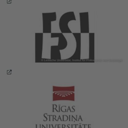
© Lettische Universität, Institut für Philosophie und Soziologie