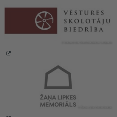
© Verband der Geschichtslehrer Lettlands
© Žanis-Lipke-Gedenkstätte