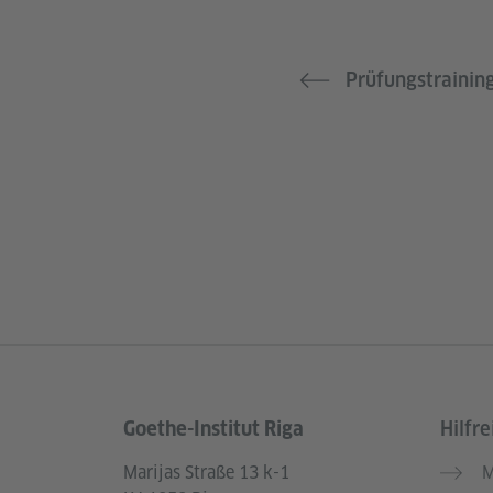
Prüfungstrainin
Goethe-Institut Riga
Hilfre
Service- und Informationsbereich
Marijas Straße 13 k-1
M