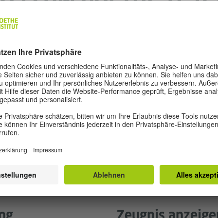
Video
ung
Zeugnis anzeige