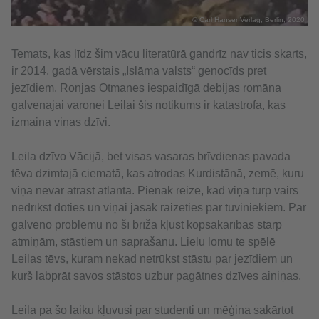
© Carl Hanser Verlag, Berlin, 2020
Temats, kas līdz šim vācu literatūrā gandrīz nav ticis skarts,
ir 2014. gadā vērstais „Islāma valsts“ genocīds pret
jezīdiem. Ronjas Otmanes iespaidīgā debijas romāna
galvenajai varonei Leilai šis notikums ir katastrofa, kas
izmaina viņas dzīvi.
Leila dzīvo Vācijā, bet visas vasaras brīvdienas pavada
tēva dzimtajā ciematā, kas atrodas Kurdistānā, zemē, kuru
viņa nevar atrast atlantā. Pienāk reize, kad viņa turp vairs
nedrīkst doties un viņai jāsāk raizēties par tuviniekiem. Par
galveno problēmu no šī brīža kļūst kopsakarības starp
atmiņām, stāstiem un saprašanu. Lielu lomu te spēlē
Leilas tēvs, kuram nekad netrūkst stāstu par jezīdiem un
kurš labprāt savos stāstos uzbur pagātnes dzīves ainiņas.
Leila pa šo laiku kļuvusi par studenti un mēģina sakārtot