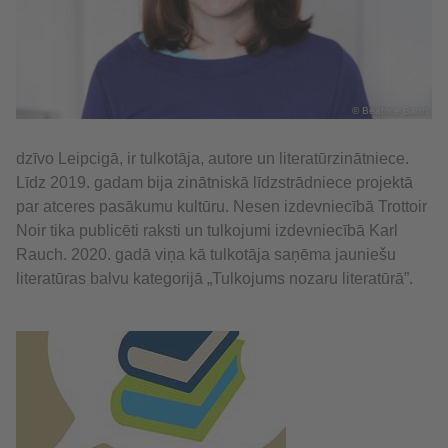
© Beatrice Barth
dzīvo Leipcigā, ir tulkotāja, autore un literatūrzinātniece.
Līdz 2019. gadam bija zinātniskā līdzstrādniece projektā
par atceres pasākumu kultūru. Nesen izdevniecībā Trottoir
Noir tika publicēti raksti un tulkojumi izdevniecībā Karl
Rauch. 2020. gadā viņa kā tulkotāja saņēma jauniešu
literatūras balvu kategorijā „Tulkojums nozaru literatūrā”.