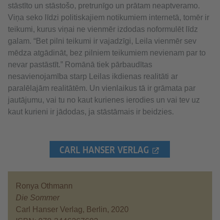
stāstīto un stāstošo, pretrunīgo un prātam neaptveramo.
Viņa seko līdzi politiskajiem notikumiem internetā, tomēr ir
teikumi, kurus viņai ne vienmēr izdodas noformulēt līdz
galam. “Bet pilni teikumi ir vajadzīgi, Leila vienmēr sev
mēdza atgādināt, bez pilniem teikumiem nevienam par to
nevar pastāstīt.” Romānā tiek pārbaudītas
nesavienojamība starp Leilas ikdienas realitāti ar
paralēlajām realitātēm. Un vienlaikus tā ir grāmata par
jautājumu, vai tu no kaut kurienes ierodies un vai tev uz
kaut kurieni ir jādodas, ja stāstāmais ir beidzies.
CARL HANSER VERLAG
Ronya Othmann
Die Sommer
Carl Hanser Verlag, Berlin, 2020