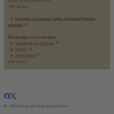
ISBN: 978-3446267602
288 Seiten
Iznomāt e-grāmatu Gētes institūta Onleihe
sistēmā
Recenzijas vācu medijos:
Süddeutsche Zeitung
SWR2
Zeit Online
mdr Kultur
ieteikt
ieteikt
Informācija par datu aizsardzību