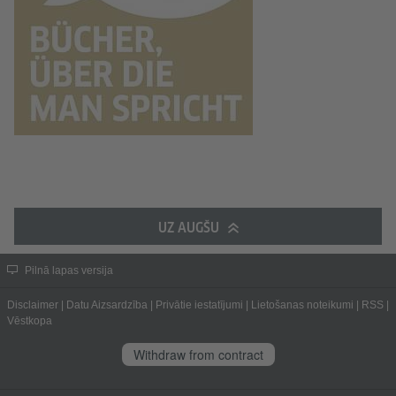
UZ AUGŠU
Pilnā lapas versija
Disclaimer
|
Datu Aizsardzība
|
Privātie iestatījumi
|
Lietošanas noteikumi
|
RSS
|
Vēstkopa
Withdraw from contract