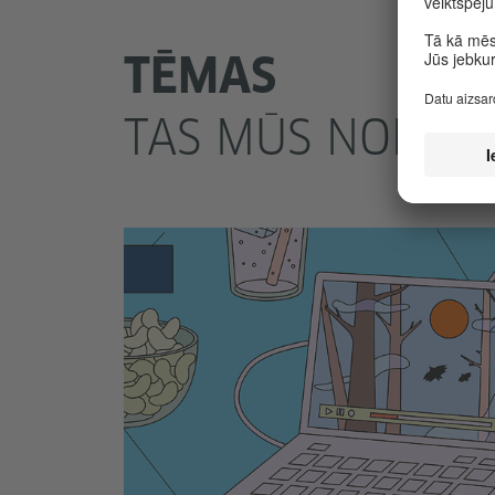
TĒMAS
TAS MŪS NODAR