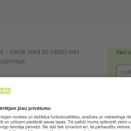
lē – vairāk nekā 90 valstīs mēs
Vācu v
eksāmenus.
nājums
m
šanu līmeņa apliecinājumi