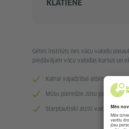
KLĀTIENĒ
Gētes institūts nes vācu valodu pasau
piedāvājam vācu valodas kursus un 
Katrai vajadzībai atbilstošs risi
Mūsu pieredze Jūsu panākumie
Starptautiski atzīti valodas zinā