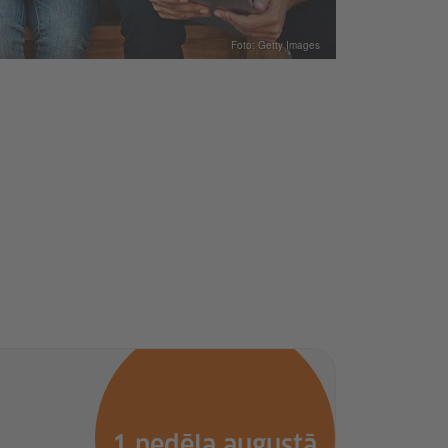
Foto: Getty Images
1 nedēļa augustā