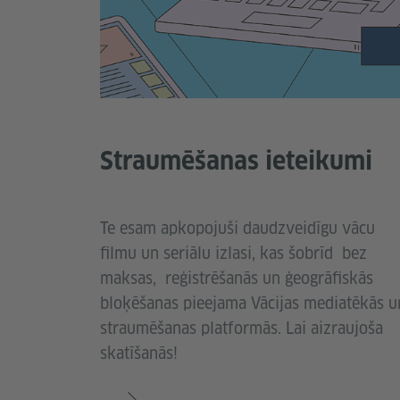
Straumēšanas ieteikumi
Te esam apkopojuši daudzveidīgu vācu
filmu un seriālu izlasi, kas šobrīd bez
maksas, reģistrēšanās un ģeogrāfiskās
bloķēšanas pieejama Vācijas mediatēkās u
straumēšanas platformās. Lai aizraujoša
skatīšanās!