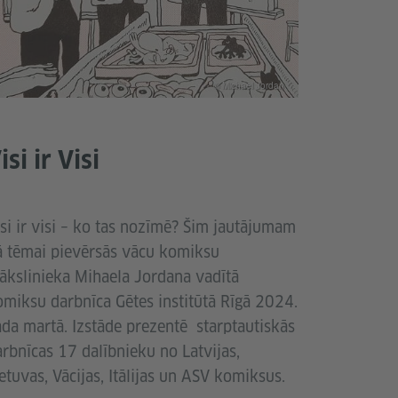
© Michael Jordan
isi ir Visi
si ir visi – ko tas nozīmē? Šim jautājumam
ā tēmai pievērsās vācu komiksu
ākslinieka Mihaela Jordana vadītā
omiksu darbnīca Gētes institūtā Rīgā 2024.
ada martā. Izstāde prezentē starptautiskās
rbnīcas 17 dalībnieku no Latvijas,
etuvas, Vācijas, Itālijas un ASV komiksus.