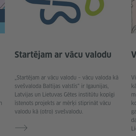
Startējam ar vācu valodu
V
„Startējam ar vācu valodu – vācu valoda kā
Vi
svešvaloda Baltijas valstīs“ ir Igaunijas,
k
Latvijas un Lietuvas Gētes institūtu kopīgi
m
n
īstenots projekts ar mērķi stiprināt vācu
k
valodu kā (otro) svešvalodu.
g
da
Li