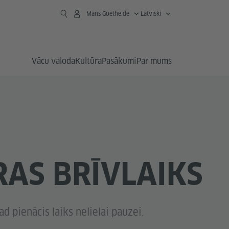
Mans Goethe.de
Latviski
Vācu valoda
Kultūra
Pasākumi
Par mums
AS BRĪVLAIKS
ad pienācis laiks nelielai pauzei.