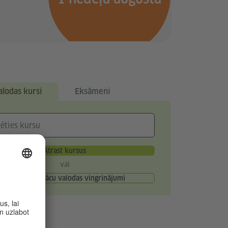
alodas kursi
Eksāmeni
Atrast kursus
vai
Bezmaksas vācu valodas vingrinājumi