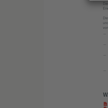
Da
Er
Die
und
vom
W