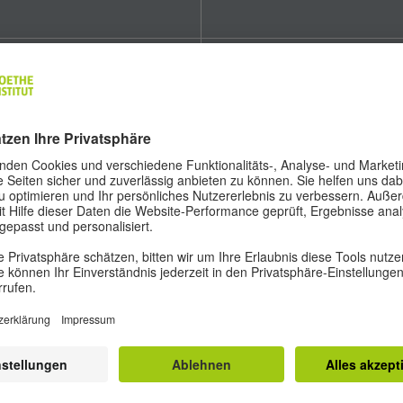
HÖREN
SPRECHEN
Sie hören Durchsagen, kurze
Sie sprechen mit Ihrer oder
Vorträge, informelle Gespräche
Ihrem Partner*in über ein Them
sowie Diskussionen aus dem
des Alltags, zum Beispiel Reisen
Radio. Sie können
Dabei reagieren Sie auf Fragen,
Hauptaussagen und wichtige
äußern Ihre Meinung und
Einzelheiten erfassen.
unterbreiten Vorschläge. Sie
tragen eine Präsentation zu
einem Thema aus dem Alltag fre
Dauer: 40 Minuten
vor und beantworten Fragen
dazu.
Dauer: etwa 15 Minuten
ORAUSSETZUNGEN