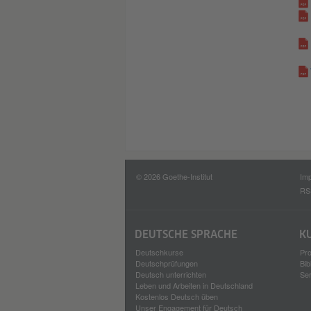
© 2026 Goethe-Institut
Im
RS
DEUTSCHE SPRACHE
K
Deutschkurse
Pro
Deutschprüfungen
Bib
Deutsch unterrichten
Se
Leben und Arbeiten in Deutschland
Kostenlos Deutsch üben
Unser Engagement für Deutsch