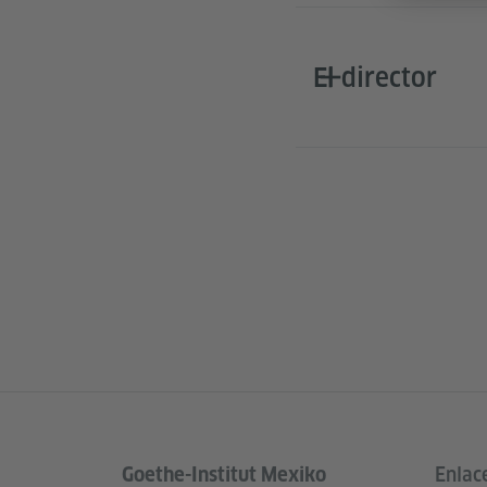
El director
Goethe-Institut Mexiko
Enlac
Service- und Informationsbereich