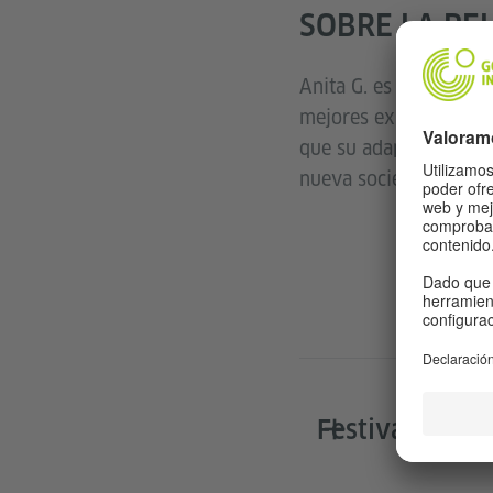
SOBRE LA PE
Anita G. es una joven 
mejores expectativas d
que su adaptación sea 
nueva sociedad y de la
Festivales y p