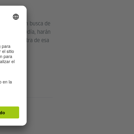
Occidental en busca de
ho de ser judía, harán
ldía en contra de esa