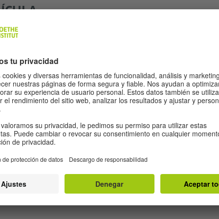
LÍCULA
de 22 años que se traslada de la Alemania Oriental a la 
e vida. Sin embargo, su lugar de pertenencia, más el hec
imposible. Comenzará, entonces, a realizar actos de rebe
s instituciones que la reglamentan.
remios