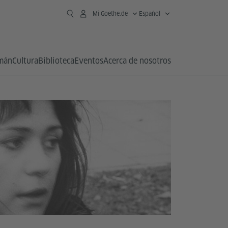
Mi Goethe.de
Español
emán
Cultura
Biblioteca
Eventos
Acerca de nosotros