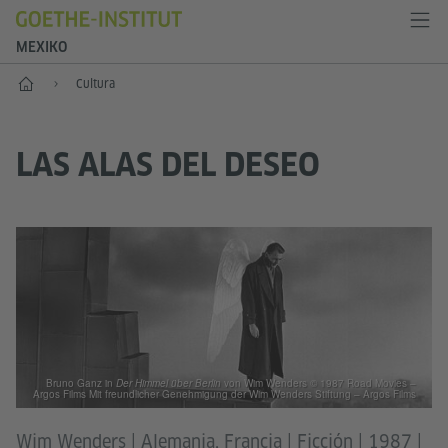
MEXIKO
Inicio
Cultura
LAS ALAS DEL DESEO
Bruno Ganz in
Der Himmel über Berlin
von Wim Wenders © 1987 Road Movies –
Argos Films Mit freundlicher Genehmigung der Wim Wenders Stiftung – Argos Films
Wim Wenders | Alemania, Francia | Ficción | 1987 |