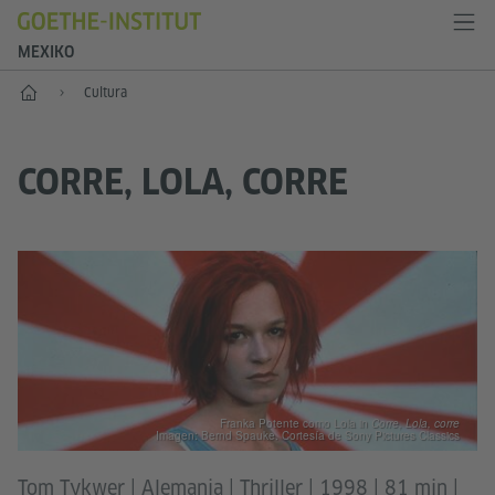
MEXIKO
Inicio
Cultura
CORRE, LOLA, CORRE
Franka Potente como Lola in
Corre, Lola, corre
Imagen: Bernd Spauke. Cortesía de Sony Pictures Classics
Tom Tykwer | Alemania | Thriller | 1998 | 81 min |