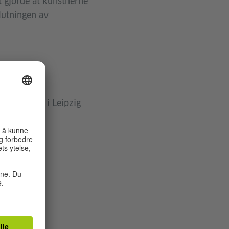
et gjorde at kunstnerne
lutningen av
sspinneriet i Leipzig
e i
mgivelser