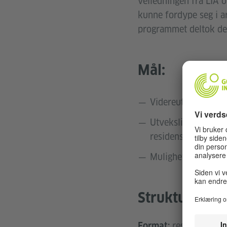
veiledningen fra LIA o
kunne fordype seg i a
programmet deltok de 
Mål:
Videreutvikling av 
Utveksling med lok
residensprogramm
Mulighet til å ford
Struktur og fo
residensprog
Format: