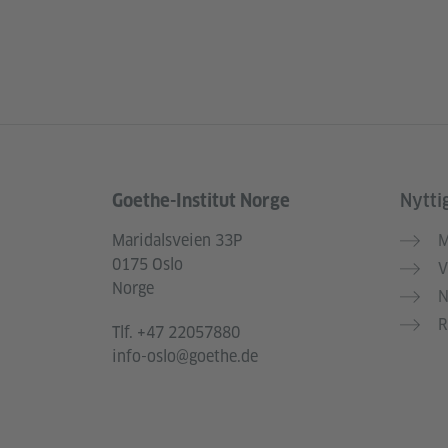
Goethe-Institut Norge
Nytti
Service- und Informationsbereich
Maridalsveien 33P
M
0175 Oslo
V
Norge
N
R
Tlf.
+47 22057880
info-oslo@goethe.de