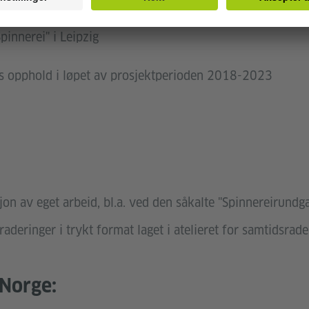
pinnerei" i Leipzig
s opphold i løpet av prosjektperioden 2018-2023
jon av eget arbeid, bl.a. ved den såkalte "Spinnereirundg
raderinger i trykt format laget i atelieret for samtidsrade
 Norge: