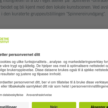
g muligheten til å bo i eget atelier på "Spinnerei"-områd
rbeidet og bli kjent med den lokale kunstscenen. Ved avs
i den kuraterte gruppeutstillingen "Spinnereirundgang".
eget kunstnerisk arbeid i det historiske miljøet til bomull
ale kunstnere, kuratorer og de andre nordiske kunstnern
et
ype seg og arbeide konsentrert langt borte fra hjemlige o
rløp:
ram