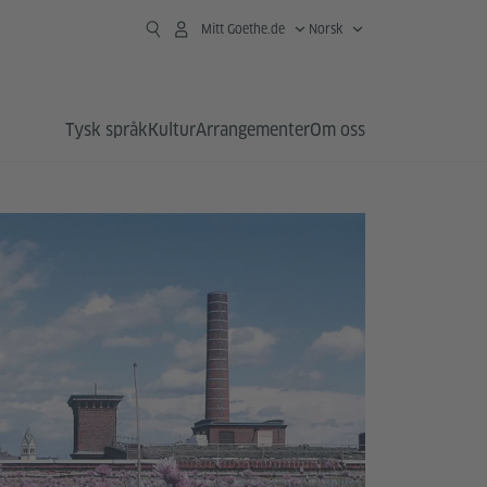
Mitt Goethe.de
Norsk
Tysk språk
Kultur
Arrangementer
Om oss