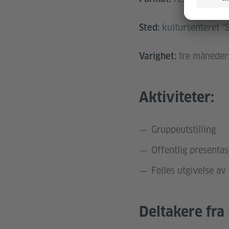
kultursenteret "S
Sted:
tre måneder
Varighet:
Aktiviteter:
Gruppeutstilling
Offentlig presentas
Felles utgivelse av 
Deltakere fra