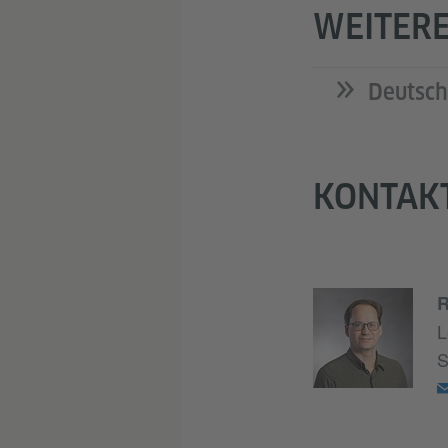
WEITER
Deutsch
KONTAK
R
L
S