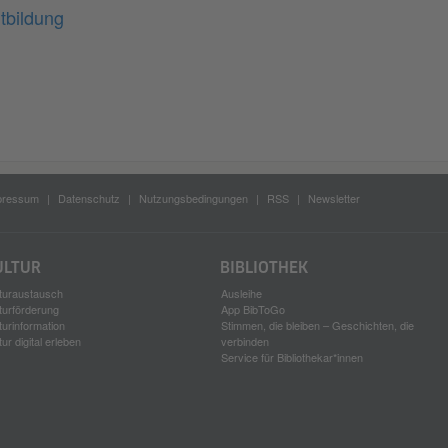
tbildung
pressum
Datenschutz
Nutzungsbedingungen
RSS
Newsletter
ULTUR
BIBLIOTHEK
turaustausch
Ausleihe
turförderung
App BibToGo
turinformation
Stimmen, die bleiben – Geschichten, die
tur digital erleben
verbinden
Service für Bibliothekar*innen