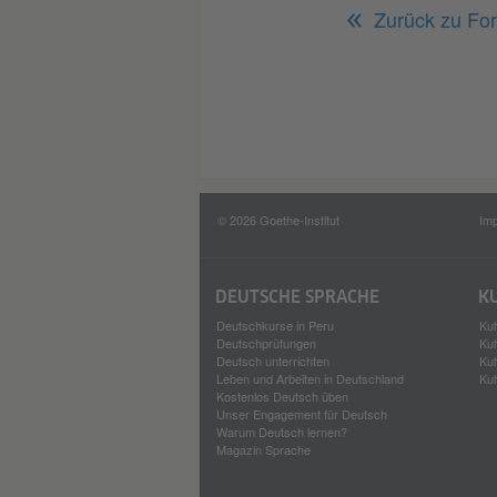
Zurück zu For
© 2026 Goethe-Institut
Im
DEUTSCHE SPRACHE
K
Deutschkurse in Peru
Kul
Deutschprüfungen
Kul
Deutsch unterrichten
Kul
Leben und Arbeiten in Deutschland
Kul
Kostenlos Deutsch üben
Unser Engagement für Deutsch
Warum Deutsch lernen?
Magazin Sprache