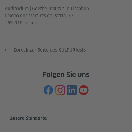
Auditorium | Goethe-Institut in Lissabon
Campo dos Mártires da Pátria, 37
169-016 Lisboa
Zurück zur Seite des KULTURfests
Folgen Sie uns
Service- und Informationsbereich
Unsere Standorte