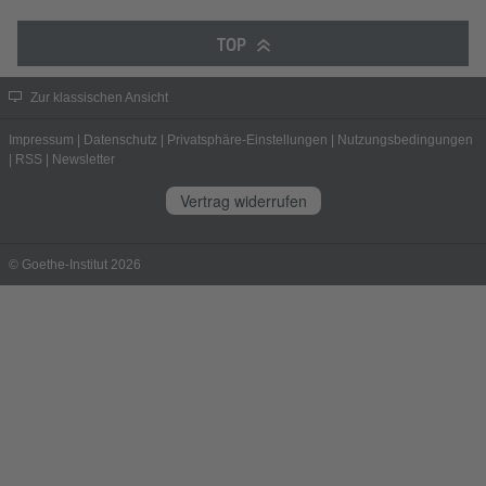
TOP
Zur klassischen Ansicht
Impressum
|
Datenschutz
|
Privatsphäre-Einstellungen
|
Nutzungsbedingungen
|
RSS
|
Newsletter
Vertrag widerrufen
© Goethe-Institut 2026