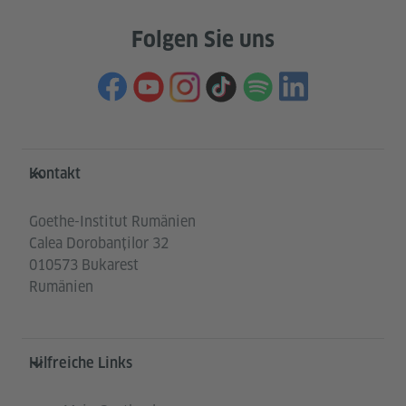
Folgen Sie uns
Service- und Informationsbereich
Kontakt
Goethe-Institut Rumänien
Calea Dorobanților 32
010573 Bukarest
Rumänien
Hilfreiche Links