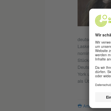
deutschsprachige
Lasker-Schüler-P
nominiert für de
Stückemarkt beim
Deutschland, Kan
York und Wien au
als Übersetzerin. 
Artikel drucken