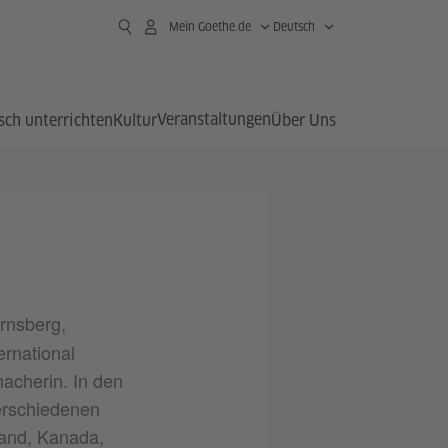
Mein Goethe.de
Deutsch
Veranstaltungen
sch unterrichten
Kultur
Über Uns
rnsberg,
ernational
acherin. In den
verschiedenen
and, Kanada,