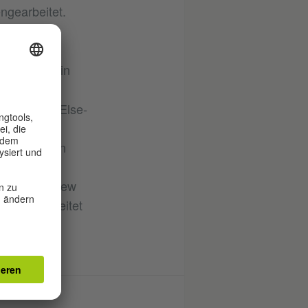
gearbeitet.
2013 den
nnen und
eater Berlin
nn den
2016, den Else-
 war 2018
list für den
rn in
n, London, New
ch und arbeitet