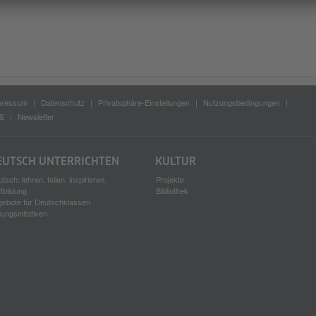
pressum
Datenschutz
Privatsphäre-Einstellungen
Nutzungsbedingungen
S
Newsletter
EUTSCH UNTERRICHTEN
KULTUR
tsch: lehren. teilen. inspirieren.
Projekte
tbildung
Bibliothek
gebote für Deutschklassen
dungsinitativen