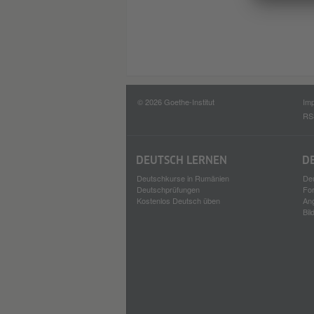
© 2026 Goethe-Institut
Im
RS
DEUTSCH LERNEN
D
Deutschkurse in Rumänien
Deu
Deutschprüfungen
For
Kostenlos Deutsch üben
An
Bil