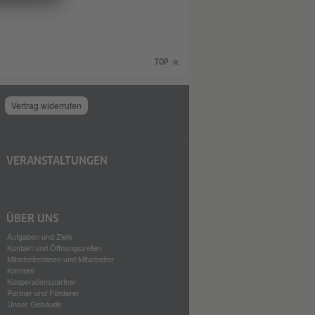
TOP
Vertrag widerrufen
VERANSTALTUNGEN
ÜBER UNS
Aufgaben und Ziele
Kontakt und Öffnungszeiten
Mitarbeiterinnen und Mitarbeiter
Karriere
Kooperationspartner
Partner und Förderer
Unser Gebäude