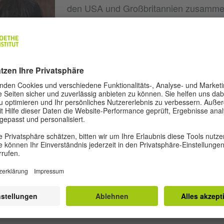
den USA und Großbritannien zusammen
Marias erstes Stück
gewann 
Brandung
Kleistförderpreis für junge Dramatikeri
Dramatiker und wurde am Deutschen Th
© Linda Rosa Saal
uraufgeführt. Marias Stück
gewa
Beben
n Autorenpreis beim Heidelberger Stückemarkt im Jahr 
reis für das beste neue Stück (Stückepreis) auch 2016,
n Mülheimer Dramatikerpreis und stand 2016 auf der Short
 Theatertreffen Berlin. Marias Stücke wurden an Theate
ada, Mexiko, Brasilien, Serbien, Frankreich, Schwede
fgeführt. Maria hat außerdem einen Doktortitel in Englis
Sie lebt in Berlin.