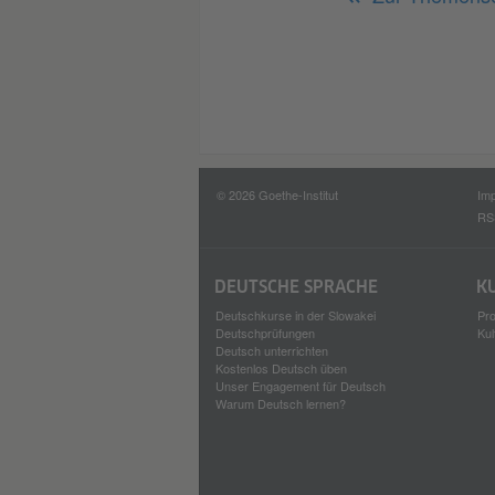
© 2026 Goethe-Institut
Im
RS
DEUTSCHE SPRACHE
K
Deutschkurse in der Slowakei
Pro
Deutschprüfungen
Kul
Deutsch unterrichten
Kostenlos Deutsch üben
Unser Engagement für Deutsch
Warum Deutsch lernen?