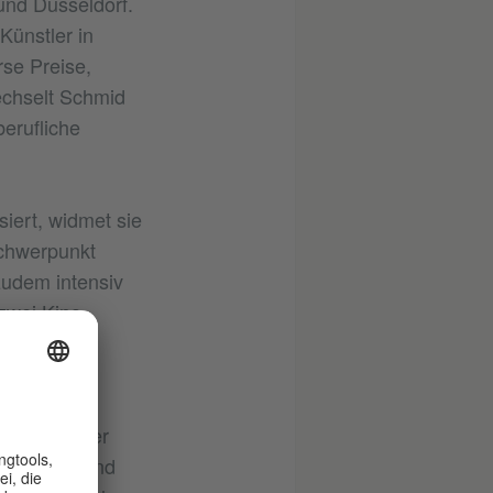
nd Düsseldorf.
 Künstler in
rse Preise,
echselt Schmid
berufliche
iert, widmet sie
Schwerpunkt
 zudem intensiv
zwei Kino-
Bratislava
auch in ihrer
n, Malerin und