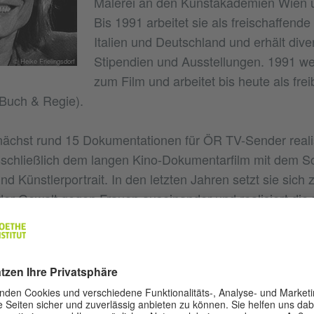
Malerei an den Kunstakademien Wien u
Bis 1991 arbeitet sie als freischaffende
Italien und Deutschland und erhält dive
Stipendien und Ausstellungen. 1991 w
© Heike Frielingsdorf
zum Film und arbeitet bis heute als frei
(Buch & Regie).
ächst rund 15 Dokumentationen für ÖR TV-Sender realis
sschließlich dem langen Kino-Dokumentarfilm mit dem 
d Künstlerportrait. In den letzten Jahren setzt sie sich
r Gewalt gegen Frauen auseinander und realisiert die 
„Voices of Violence“ und „Unter aller Augen“, die sie in 
Herangehensweise an ihre Filme - sowohl inhaltlich als 
truktur - ist geprägt von ihrer Erfahrung als Bildhaueri