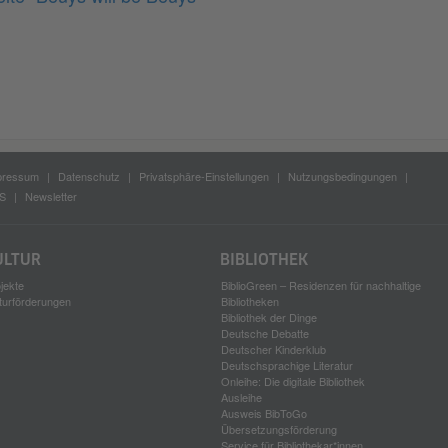
pressum
Datenschutz
Privatsphäre-Einstellungen
Nutzungsbedingungen
S
Newsletter
ULTUR
BIBLIOTHEK
jekte
BiblioGreen – Residenzen für nachhaltige
turförderungen
Bibliotheken
Bibliothek der Dinge
Deutsche Debatte
Deutscher Kinderklub
Deutschsprachige Literatur
Onleihe: Die digitale Bibliothek
Ausleihe
Ausweis BibToGo
Übersetzungsförderung
Service für Bibliothekar*innen