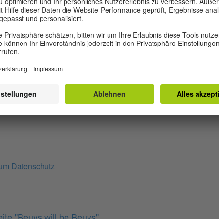
ia Schmids Filme wurden erfolgreich auf verschiedenen 
n vielen Kinos, als auch in renommierten Galerien und Mu
-Institut Bratislava, Online-Redaktion
zum Datenschutz
te "Beuys will be Beuys"