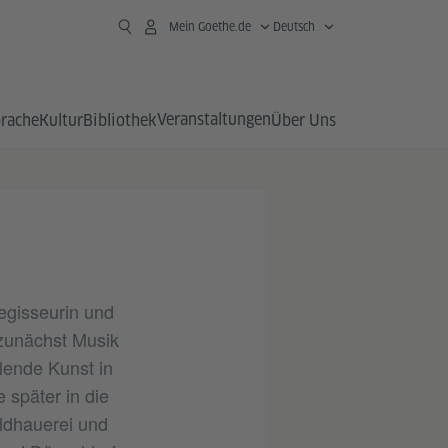
Mein Goethe.de
Deutsch
Veranstaltungen
prache
Kultur
Bibliothek
Über Uns
egisseurin und
t zunächst Musik
llende Kunst in
 später in die
ildhauerei und