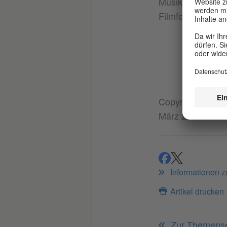
Musikerin. Claud
Filmfestivals, i
Copyright: Goethe
März 2021
teilen
teilen
Informationen 
Artikel drucken
Zur Themensei