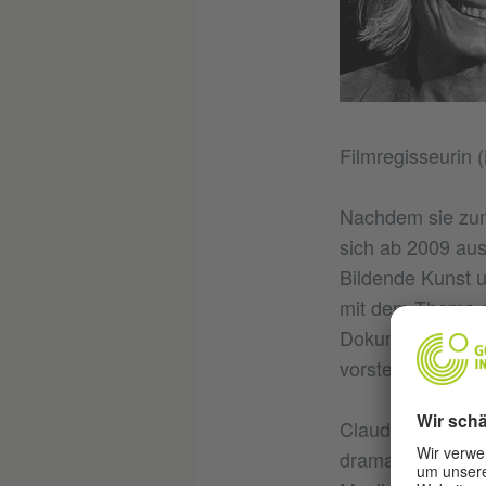
Filmregisseurin 
Nachdem sie zun
sich ab 2009 au
Bildende Kunst un
mit dem Thema de
Dokumentarfilme: 
vorstellen wird.
Claudia Schmids 
dramaturgischen S