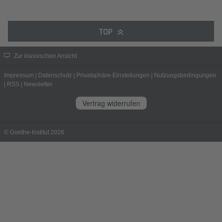
TOP
Zur klassischen Ansicht
Impressum
|
Datenschutz
|
Privatsphäre-Einstellungen
|
Nutzungsbedingungen
|
RSS
|
Newsletter
Vertrag widerrufen
© Goethe-Institut 2026