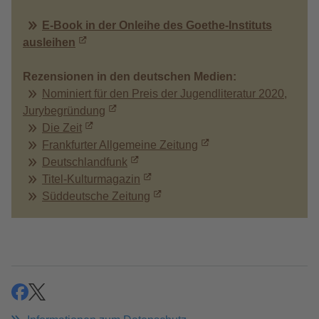
E-Book in der Onleihe des Goethe-Instituts
ausleihen
Rezensionen in den deutschen Medien:
Nominiert für den Preis der Jugendliteratur 2020,
Jurybegründung
Die Zeit
Frankfurter Allgemeine Zeitung
Deutschlandfunk
Titel-Kulturmagazin
Süddeutsche Zeitung
teilen
teilen