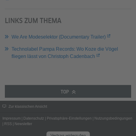
LINKS ZUM THEMA
We Are Modeselektor (Documentary Trailer)
Technolabel Pampa Records: Wo Koze die Vögel
fliegen lässt von Christoph Cadenbach
TOP
Zur klassischen Ansicht
Impressum
|
Datenschutz
|
Privatsphäre-Einstellungen
|
Nutzungsbedingungen
|
RSS
|
Newsletter
Vertrag widerrufen