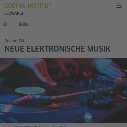
SLOWAKEI
Start
Kultur
Goethe_FM
NEUE ELEKTRONISCHE MUSIK
DJ
|
Foto (Ausschnitt): © Colourbox.de