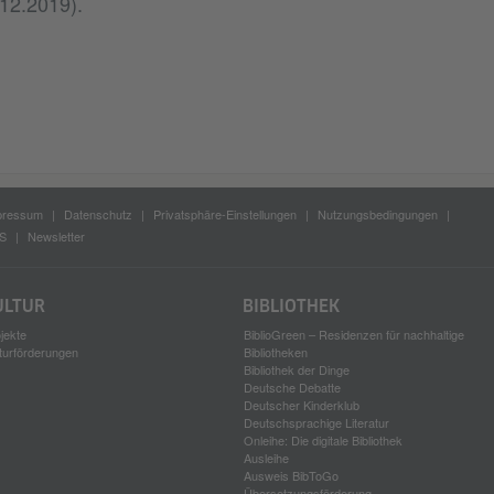
12.2019).
pressum
Datenschutz
Privatsphäre-Einstellungen
Nutzungsbedingungen
S
Newsletter
ULTUR
BIBLIOTHEK
jekte
BiblioGreen – Residenzen für nachhaltige
turförderungen
Bibliotheken
Bibliothek der Dinge
Deutsche Debatte
Deutscher Kinderklub
Deutschsprachige Literatur
Onleihe: Die digitale Bibliothek
Ausleihe
Ausweis BibToGo
Übersetzungsförderung