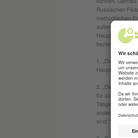
können. Gemäß d
Russischen Föde
methodischen Em
außerschulische
Hauptbildungsprog
beziehen“:*
1. „Die außerschu
Hauptbildungsp
2. „Die außersch
für außerschulis
Tätigkeit ist ei
andere Programme
sind.“