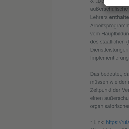
3. „Der Umfang (
außerschulische T
Lehrers
enthalt
Arbeitsprogramm
vom Hauptbildung
des staatlichen 
Dienstleistungen
Implementierung
Das bedeutet, da
müssen wie der r
Zeitpunkt der Ve
einen außerschul
organisatorische
* Link:
https://r