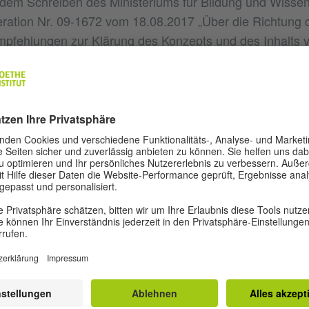
em Schreiben des Ministeriums für Bildung und Wissen
ration Nr. 09-1672 vom 18.08.2017 „Über die Richtung 
pfehlungen zur Klärung des Konzepts und des Inhalts 
r Tätigkeit im Rahmen der Implementierung von
rammen, einschließlich derer, die sich auf eine Projektt
lische Tätigkeit ist ein integraler und obligatorischer Be
rogramms.“
ulische Tätigkeit wird durch die Implementierung von A
che Tätigkeit durchgeführt. Das Arbeitsprogramm der au
n obligatorisches Element des Hauptbildungsprogramms, 
, die im inhaltlichen Abschnitt des Hauptbildungspro