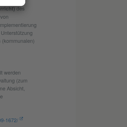
mms für
des
rricht)
 von
Implementierung
 Unterstützung
en (kommunalen)
lt werden
waltung (zum
ne Absicht,
le
09-1672/