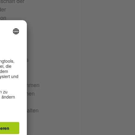
schaft der
der
von
ätigkeit
standteil des
rbeitsprogrammen
ßerschulischen
ebenso wie
gramms enthalten