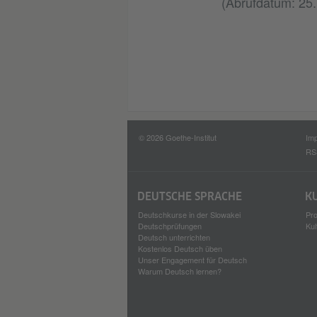
(Abrufdatum: 25.
© 2026 Goethe-Institut
Im
RS
DEUTSCHE SPRACHE
K
Deutschkurse in der Slowakei
Pro
Deutschprüfungen
Kul
Deutsch unterrichten
Kostenlos Deutsch üben
Unser Engagement für Deutsch
Warum Deutsch lernen?