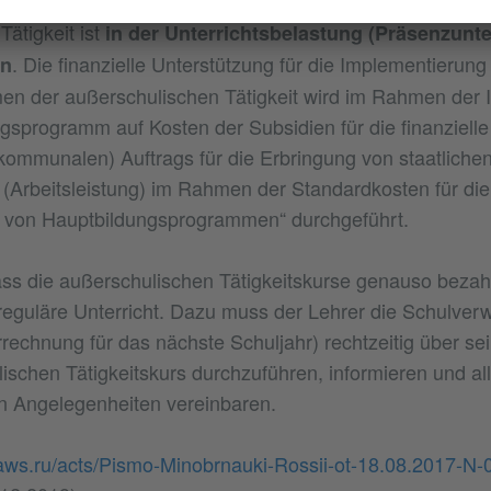
die Anzahl der Stunden) des realisierten Arbeitsprogra
ätigkeit ist
in der Unterrichtsbelastung (Präsenzunte
. Die finanzielle Unterstützung für die Implementierung
en
en der außerschulischen Tätigkeit wird im Rahmen der 
sprogramm auf Kosten der Subsidien für die finanzielle
(kommunalen) Auftrags für die Erbringung von staatlich
 (Arbeitsleistung) im Rahmen der Standardkosten für die
 von Hauptbildungsprogrammen“ durchgeführt.
ss die außerschulischen Tätigkeitskurse genauso bezah
eguläre Unterricht. Dazu muss der Lehrer die Schulver
rrechnung für das nächste Schuljahr) rechtzeitig über sei
ischen Tätigkeitskurs durchzuführen, informieren und al
n Angelegenheiten vereinbaren.
ulaws.ru/acts/Pismo-Minobrnauki-Rossii-ot-18.08.2017-N-