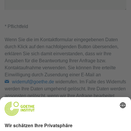
* Pflichtfeld
Wenn Sie die im Kontaktformular eingegebenen Daten
durch Klick auf den nachfolgenden Button übersenden,
erklären Sie sich damit einverstanden, dass wir Ihre
Angaben für die Beantwortung Ihrer Anfrage bzw.
Kontaktaufnahme verwenden. Sie können Ihre erteilte
Einwilligung durch Zusendung einer E-Mail an
widerruf@goethe.de
widerrufen. Im Falle des Widerrufs
werden Ihre Daten umgehend gelöscht. Ihre Daten werden
ansonsten gelöscht, wenn wir Ihre Anfrage bearbeitet
haben oder der Zweck der Speicherung entfallen ist.
Datenschutzerklärung